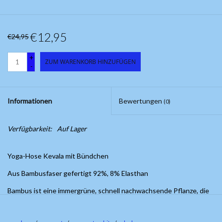
€12,95
€24,95
+
ZUM WARENKORB HINZUFÜGEN
-
Informationen
Bewertungen
(0)
Verfügbarkeit:
Auf Lager
Yoga-Hose Kevala mit Bündchen
Aus Bambusfaser gefertigt 92%, 8% Elasthan
Bambus ist eine immergrüne, schnell nachwachsende Pflanze, die
ohne einsatz von Perstiziden und Chemikalien angebaut wird.
Bambuseigenschaften;