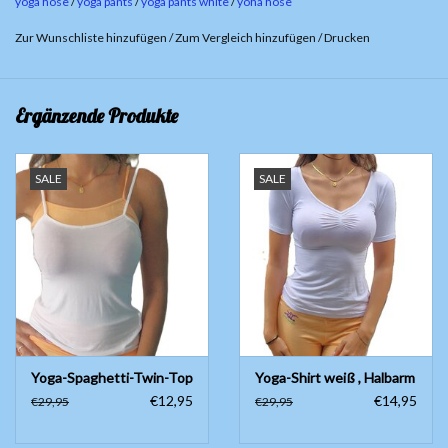
yoga hose
/
yoga pants
/
yoga pants white
/
yoha hose
Atmungsaktiv
Temperaturausgleichend
Zur Wunschliste hinzufügen
/
Zum Vergleich hinzufügen
/
Drucken
Geruchshemmend
Antibakteriell
Ergänzende Produkte
SALE
SALE
Yoga-Spaghetti-Twin-Top
Yoga-Shirt weiß , Halbarm
€12,95
€14,95
€29,95
€29,95