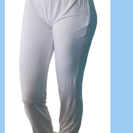
Bauchtanzkostüme
Zubehör
Tribal dance
Catsuits / Saidi & Hagalla
Kleider
Yoga Kleidung
Schmuck
Neu!