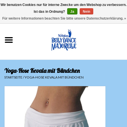
Wir benutzen Cookies nur für interne Zwecke um den Webshop zu verbessern.
Ist das in Ordnung?
Ja
Nein
EUR
/
GBP
/
USD
/
CHF
/
SEK
0 Artikel - €0,00
Für weitere Informationen beachten Sie bitte unsere Datenschutzerklärung. »
Startseite
Sale
Sets
Yoga-Hose Kevala mit Bündchen
Oberteile
STARTSEITE
/
YOGA-HOSE KEVALA MIT BÜNDCHEN
Röcke und Hosen
Hüfttücher
Schleier