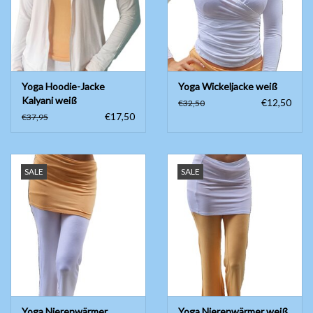
Yoga Hoodie-Jacke
Yoga Wickeljacke weiß
Kalyani weiß
€12,50
€32,50
€17,50
€37,95
SALE
SALE
Yoga Nierenwärmer
Yoga Nierenwärmer weiß