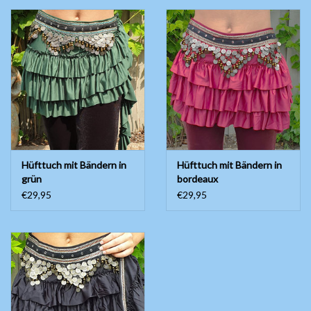
Bauchtanzkostüme
Zubehör
Tribal dance
Catsuits / Saidi & Hagalla
Kleider
Hüfttuch mit Bändern in
Hüfttuch mit Bändern in
grün
bordeaux
€29,95
€29,95
Yoga Kleidung
Schmuck
Neu!