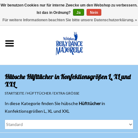
Wir benutzen Cookies nur für interne Zwecke um den Webshop zu verbessern.
Ist das in Ordnung?
Ja
Nein
EUR
/
GBP
/
USD
/
CHF
/
SEK
0 Artikel - €0,00
Für weitere Informationen beachten Sie bitte unsere Datenschutzerklärung. »
Startseite
Sale
Sets
Hübsche Hüfttücher in Konfektionsgrößen L, XL und
Oberteile
XXL
STARTSEITE
/
HÜFTTÜCHER
/
EXTRA GRÖSSE
Röcke und Hosen
In diese Kategorie finden Sie hübsche
Hüfttücher
in
Konfektionsgrößen L, XL und XXL
Hüfttücher
Schleier