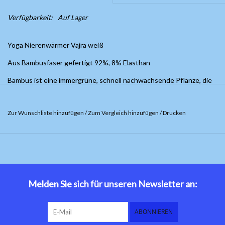
Verfügbarkeit:
Auf Lager
Yoga Nierenwärmer Vajra weiß
Aus Bambusfaser gefertigt 92%, 8% Elasthan
Bambus ist eine immergrüne, schnell nachwachsende Pflanze, die
ohne einsatz von Perstiziden und Chemikalien angebaut wird.
Bambuseigenschaften;
Zur Wunschliste hinzufügen
/
Zum Vergleich hinzufügen
/
Drucken
Atmungsaktiv
Temperaturausgleichend
Geruchshemmend
Antibakteriell
Melden Sie sich für unseren Newsletter an:
ABONNIEREN