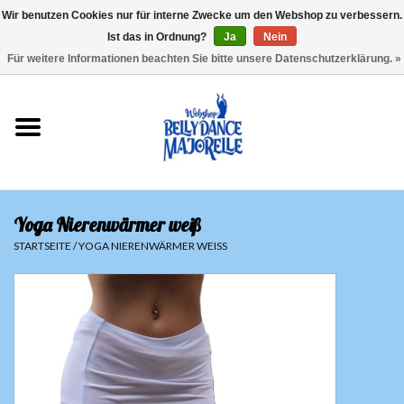
Wir benutzen Cookies nur für interne Zwecke um den Webshop zu verbessern.
Ist das in Ordnung?
Ja
Nein
EUR
/
GBP
/
USD
/
CHF
/
SEK
0 Artikel - €0,00
Für weitere Informationen beachten Sie bitte unsere Datenschutzerklärung. »
Startseite
Sale
Sets
Yoga Nierenwärmer weiß
Oberteile
STARTSEITE
/
YOGA NIERENWÄRMER WEISS
Röcke und Hosen
Hüfttücher
Schleier