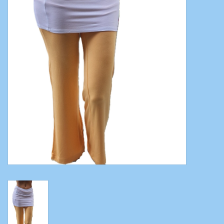
Bauchtanzkostüme
Zubehör
Tribal dance
Catsuits / Saidi & Hagalla
Kleider
Yoga Kleidung
Schmuck
Neu!