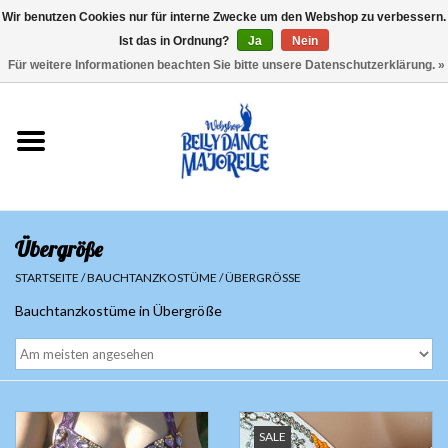
Wir benutzen Cookies nur für interne Zwecke um den Webshop zu verbessern.
Ist das in Ordnung?
Ja
Nein
EUR
/
GBP
/
USD
/
CHF
/
SEK
0 Artikel - €0,00
Für weitere Informationen beachten Sie bitte unsere Datenschutzerklärung. »
Startseite
Sale
Sets
Übergröße
Oberteile
STARTSEITE
/
BAUCHTANZKOSTÜME
/
ÜBERGRÖSSE
Bauchtanzkostüme in Übergröße
Röcke und Hosen
Hüfttücher
Schleier
SALE