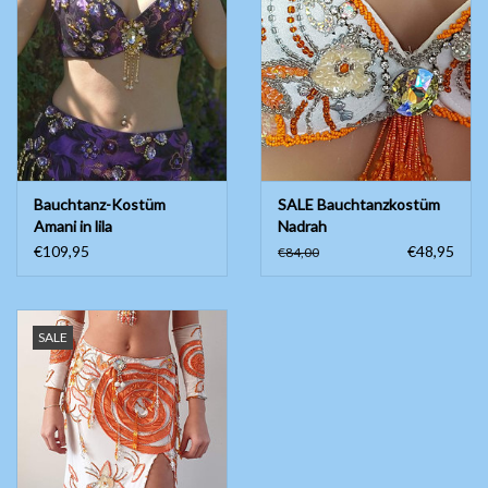
Bauchtanzkostüme
Zubehör
Tribal dance
Bauchtanz-Kostüm
SALE Bauchtanzkostüm
Amani in lila
Nadrah
Catsuits / Saidi & Hagalla
€109,95
€48,95
€84,00
Kleider
Yoga Kleidung
SALE
Schmuck
Neu!