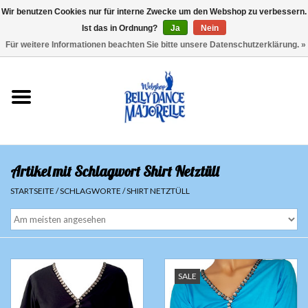
Wir benutzen Cookies nur für interne Zwecke um den Webshop zu verbessern.
Ist das in Ordnung?
Ja
Nein
EUR
/
GBP
/
USD
/
CHF
/
SEK
0 Artikel - €0,00
Für weitere Informationen beachten Sie bitte unsere Datenschutzerklärung. »
Startseite
Sale
Sets
Artikel mit Schlagwort Shirt Netztüll
Oberteile
STARTSEITE
/
SCHLAGWORTE
/
SHIRT NETZTÜLL
Röcke und Hosen
Hüfttücher
SALE
Schleier