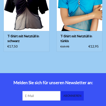
Bauchtanzkostüme
Zubehör
T-Shirt mit Netztüll in
T-Shirt mit Netztüll in
Tribal dance
schwarz
türkis
€17,50
€12,95
€19,95
Catsuits / Saidi & Hagalla
Kleider
Yoga Kleidung
Schmuck
Melden Sie sich für unseren Newsletter an:
Neu!
ABONNIEREN