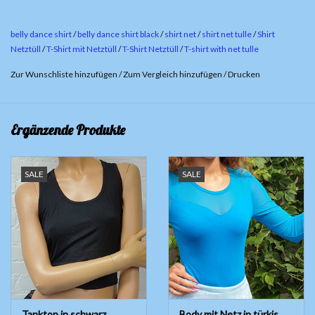
chemische Reinigung oder Schonwäsche bei 30°C, nicht
trocknergeeignet
belly dance shirt
/
belly dance shirt black
/
shirt net
/
shirt net tulle
/
Shirt
Netztüll
/
T-Shirt mit Netztüll
/
T-Shirt Netztüll
/
T-shirt with net tulle
Nur Grösse S
Zur Wunschliste hinzufügen
/
Zum Vergleich hinzufügen
/
Drucken
Ergänzende Produkte
SALE
SALE
Tanktop in schwarz
Body mit Netz in türkis