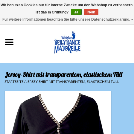
Wir benutzen Cookies nur für interne Zwecke um den Webshop zu verbessern.
Ist das in Ordnung?
Ja
Nein
EUR
/
GBP
/
USD
/
CHF
/
SEK
0 Artikel - €0,00
Für weitere Informationen beachten Sie bitte unsere Datenschutzerklärung. »
Startseite
Sale
Sets
Jersey-Shirt mit transparentem, elastischem Tüll
Oberteile
STARTSEITE
/
JERSEY-SHIRT MIT TRANSPARENTEM, ELASTISCHEM TÜLL
Röcke und Hosen
Hüfttücher
Schleier