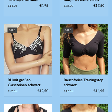
€4,95
€17,50
€14,95
€25,00
SALE
SALE
BH mit großen
Bauchfreies Trainingstop
Glassteinen schwarz
schwarz
€12,50
€14,95
€22,50
€17,50