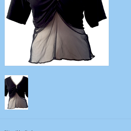
Bauchtanzkostüme
Zubehör
Tribal dance
Catsuits / Saidi & Hagalla
Kleider
Yoga Kleidung
Schmuck
Neu!