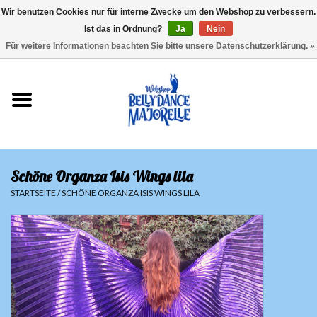
Wir benutzen Cookies nur für interne Zwecke um den Webshop zu verbessern.
Ist das in Ordnung?
Ja
Nein
EUR
/
GBP
/
USD
/
CHF
/
SEK
0 Artikel - €0,00
Für weitere Informationen beachten Sie bitte unsere Datenschutzerklärung. »
Startseite
Sale
Sets
Schöne Organza Isis Wings lila
Oberteile
STARTSEITE
/
SCHÖNE ORGANZA ISIS WINGS LILA
Röcke und Hosen
Hüfttücher
Schleier