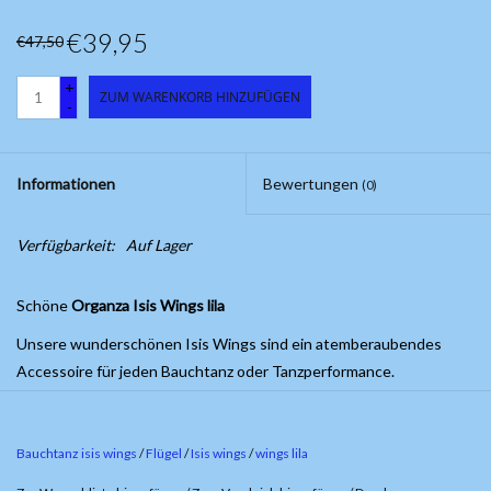
€39,95
€47,50
+
ZUM WARENKORB HINZUFÜGEN
-
Informationen
Bewertungen
(0)
Verfügbarkeit:
Auf Lager
Schöne
Organza Isis Wings lila
Unsere wunderschönen Isis Wings sind ein atemberaubendes
Accessoire für jeden Bauchtanz oder Tanzperformance.
Hergestellt aus hochwertigem Organza-Lamee-Material funkelt
dieses eleganten Flügelsatzes im Licht und verleiht Ihnen eine
majestätische Ausstrahlung auf der Bühne. Die Isis Flügel sind ca.
Bauchtanz isis wings
/
Flügel
/
Isis wings
/
wings lila
140 cm lang und wird mit ausziehbare Stäbe und einer praktischen