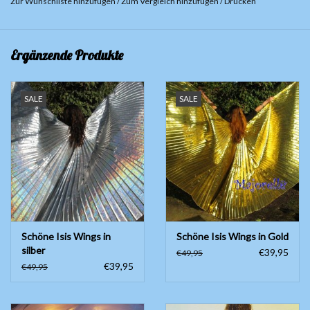
Zur Wunschliste hinzufügen
/
Zum Vergleich hinzufügen
/
Drucken
Tasche geliefert, um sie sicher zu verstauen. Bringen Sie mit diesen
beeindruckenden Isis Flügeln Ihre Performance auf die nächste
Stufe und lassen Sie sich vom Glanz und Glamour verzaubern.
Ergänzende Produkte
Diese Wings sind auf der Rückseite geschlossen
SALE
SALE
Schöne Isis Wings in
Schöne Isis Wings in Gold
silber
€39,95
€49,95
€39,95
€49,95