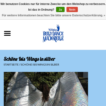
Wir benutzen Cookies nur für interne Zwecke um den Webshop zu verbessern.
Ist das in Ordnung?
Ja
Nein
EUR
/
GBP
/
USD
/
CHF
/
SEK
0 Artikel - €0,00
Für weitere Informationen beachten Sie bitte unsere Datenschutzerklärung. »
Startseite
Sale
Sets
Schöne Isis Wings in silber
Oberteile
STARTSEITE
/
SCHÖNE ISIS WINGS IN SILBER
Röcke und Hosen
Hüfttücher
Schleier