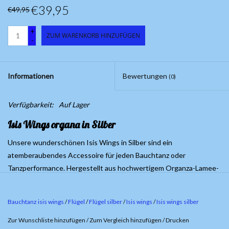
€39,95
€49,95
+
ZUM WARENKORB HINZUFÜGEN
-
Informationen
Bewertungen
(0)
Verfügbarkeit:
Auf Lager
Isis Wings organa in Silber
Unsere wunderschönen Isis Wings in Silber sind ein
atemberaubendes Accessoire für jeden Bauchtanz oder
Tanzperformance. Hergestellt aus hochwertigem Organza-Lamee-
Material funkelt dieses eleganten Flügelsatzes im Licht und
verleiht Ihnen eine majestätische Ausstrahlung auf der Bühne. Die
Bauchtanz isis wings
/
Flügel
/
Flügel silber
/
Isis wings
/
Isis wings silber
Isis Flügel sind ca. 140 cm lang und wird mit ausziehbare Stöcke
und einer praktischen Tasche geliefert, um sie sicher zu verstauen.
Zur Wunschliste hinzufügen
/
Zum Vergleich hinzufügen
/
Drucken