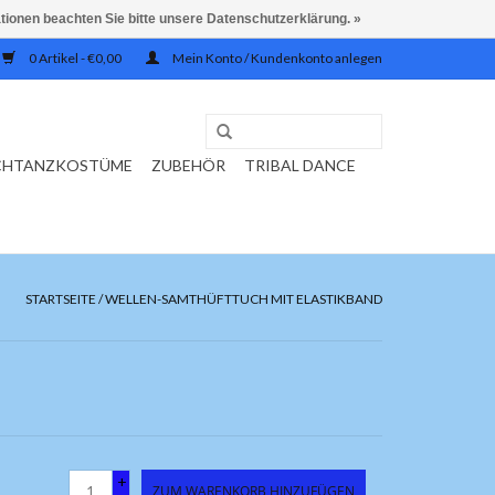
ationen beachten Sie bitte unsere Datenschutzerklärung. »
0 Artikel - €0,00
Mein Konto / Kundenkonto anlegen
CHTANZKOSTÜME
ZUBEHÖR
TRIBAL DANCE
STARTSEITE
/
WELLEN-SAMTHÜFTTUCH MIT ELASTIKBAND
+
ZUM WARENKORB HINZUFÜGEN