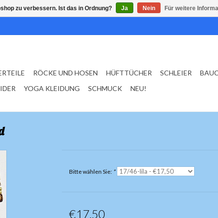
shop zu verbessern. Ist das in Ordnung?
Ja
Nein
Für weitere Inform
ERTEILE
RÖCKE UND HOSEN
HÜFTTÜCHER
SCHLEIER
BAU
EIDER
YOGA KLEIDUNG
SCHMUCK
NEU!
d
Bitte wählen Sie:
*
€17,50