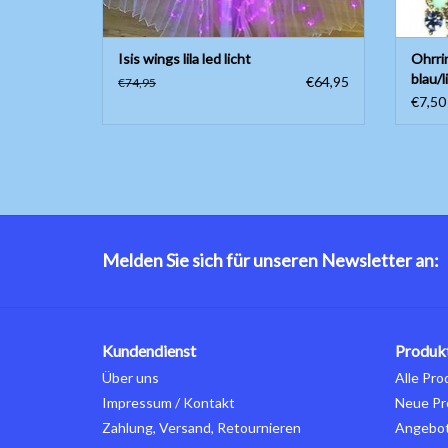
Isis wings lila led licht
Ohrrin
blau/li
€64,95
€74,95
€7,50
Melden Sie sich für unseren Newsletter an:
Kundendienst
Produk
Über uns
Alle Pro
Impressum / Kontakt
Neue Pr
Zahlung, Versand, Retournieren
Angebo