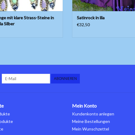
ge mit klare Strass-Steine in
Satinrock in lila
la Silber
€32,50
ABONNIEREN
te
Mein Konto
dukte
Kundenkonto anlegen
odukte
Meine Bestellungen
te
Mein Wunschzettel