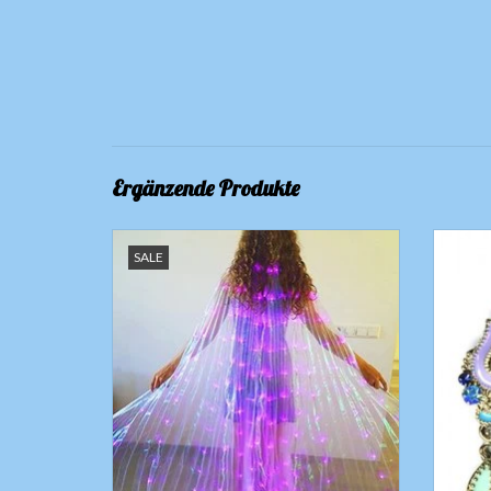
Ergänzende Produkte
Isis Wings organza in weiß lila Led lights.
Ohrring
SALE
2-Positionen; Dauerlicht oder Blinken
Z
Auf der Rückseite sind die Batterien, die
Haare fallen darüber.
Ohne 6 AA-Batterien.
Auf Anfrage in verschiedenen andere Farben
erhältlich, Lieferung 2 bis 3 Woche
ZUM WARENKORB HINZUFÜGEN