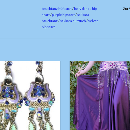
bauchtanz hüfttuch
/
belly dance hip
Zur 
scarf
/
purple hipscarf
/
sakkara
bauchtanz
/
sakkara hüfttuch
/
velvet
hip scarf
e mit klare Strass-Steine in blau/lila
Wunderschöner weiter Satinro
Silber
Länge ungefähr 97cm, ohne Seitensc
UM WARENKORB HINZUFÜGEN
ZUM WARENKORB HINZUFÜG