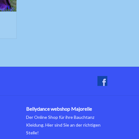
Bellydance webshop Majorelle
Der Online Shop für ihre Bauchtanz
Kleidung. Hier sind Sie an der richtigen
Stelle!