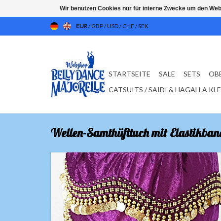
Wir benutzen Cookies nur für interne Zwecke um den Web
EUR
/
GBP
/
USD
/
CHF
/
SEK
STARTSEITE
SALE
SETS
OB
CATSUITS / SAIDI & HAGALLA KL
Wellen-Samthüfttuch mit Elastikban