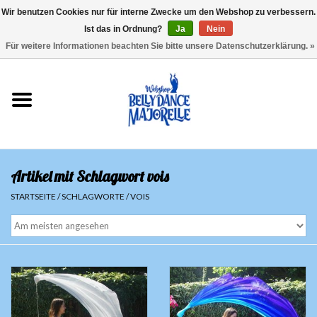
Wir benutzen Cookies nur für interne Zwecke um den Webshop zu verbessern.
Ist das in Ordnung?
Ja
Nein
EUR
/
GBP
/
USD
/
CHF
/
SEK
0 Artikel - €0,00
Für weitere Informationen beachten Sie bitte unsere Datenschutzerklärung. »
Startseite
Sale
Sets
Artikel mit Schlagwort vois
Oberteile
STARTSEITE
/
SCHLAGWORTE
/
VOIS
Röcke und Hosen
Hüfttücher
Schleier