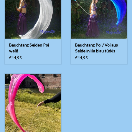
Bauchtanzkostüme
Zubehör
Bauchtanz Seiden Poi
Bauchtanz Poi / Voi aus
Tribal dance
weiß
Seide in lila blau türkis
€44,95
€44,95
Catsuits / Saidi & Hagalla
Kleider
Yoga Kleidung
Schmuck
Neu!