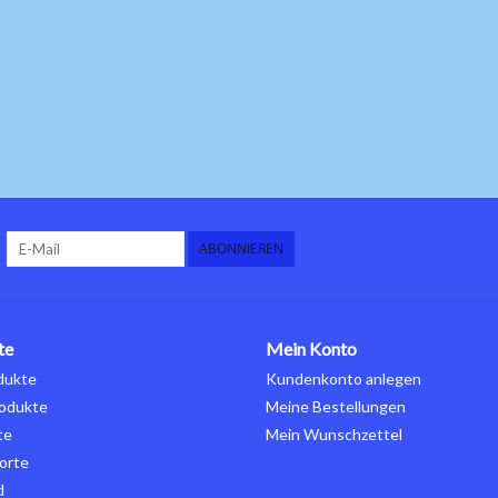
ABONNIEREN
te
Mein Konto
dukte
Kundenkonto anlegen
odukte
Meine Bestellungen
te
Mein Wunschzettel
orte
d