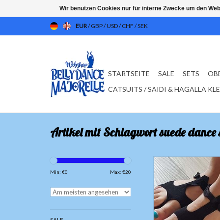
Wir benutzen Cookies nur für interne Zwecke um den Web
EUR
/
GBP
/
USD
/
CHF
/
SEK
STARTSEITE
SALE
SETS
OB
CATSUITS / SAIDI & HAGALLA KL
Artikel mit Schlagwort suede dance 
Afro-Sandalen in 
Min: €
0
Max: €
20
ZUM WARENKORB HI
SALE