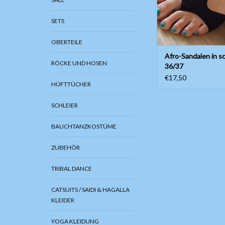
SETS
OBERTEILE
Afro-Sandalen in s
RÖCKE UND HOSEN
36/37
€17,50
HÜFTTÜCHER
SCHLEIER
BAUCHTANZKOSTÜME
ZUBEHÖR
TRIBAL DANCE
CATSUITS / SAIDI & HAGALLA
KLEIDER
YOGA KLEIDUNG