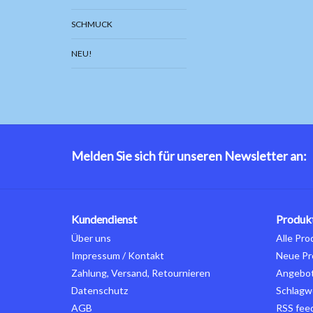
SCHMUCK
NEU!
Melden Sie sich für unseren Newsletter an:
Kundendienst
Produk
Über uns
Alle Pro
Impressum / Kontakt
Neue Pr
Zahlung, Versand, Retournieren
Angebo
Datenschutz
Schlagw
AGB
RSS fee