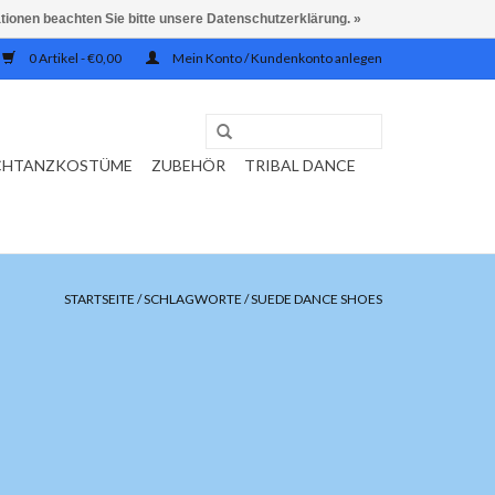
ationen beachten Sie bitte unsere Datenschutzerklärung. »
0 Artikel - €0,00
Mein Konto / Kundenkonto anlegen
CHTANZKOSTÜME
ZUBEHÖR
TRIBAL DANCE
STARTSEITE
/
SCHLAGWORTE
/
SUEDE DANCE SHOES