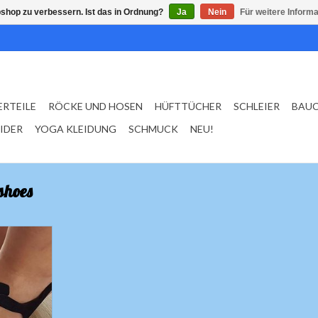
shop zu verbessern. Ist das in Ordnung?
Ja
Nein
Für weitere Inform
ERTEILE
RÖCKE UND HOSEN
HÜFTTÜCHER
SCHLEIER
BAU
EIDER
YOGA KLEIDUNG
SCHMUCK
NEU!
shoes
schwarz
NZUFÜGEN