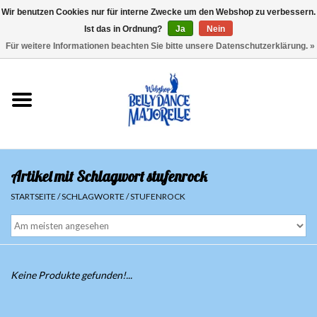
Wir benutzen Cookies nur für interne Zwecke um den Webshop zu verbessern.
Ist das in Ordnung?
Ja
Nein
EUR
/
GBP
/
USD
/
CHF
/
SEK
0 Artikel - €0,00
Für weitere Informationen beachten Sie bitte unsere Datenschutzerklärung. »
Startseite
Sale
Sets
Artikel mit Schlagwort stufenrock
Oberteile
STARTSEITE
/
SCHLAGWORTE
/
STUFENROCK
Röcke und Hosen
Hüfttücher
Keine Produkte gefunden!...
Schleier