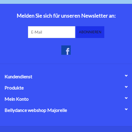
Bauchtanzkostüme
Melden Sie sich für unseren Newsletter an:
Zubehör
ABONNIEREN
Tribal dance
Catsuits / Saidi & Hagalla
Kleider
Kundendienst
Yoga Kleidung
Produkte
Mein Konto
Schmuck
Bellydance webshop Majorelle
Neu!