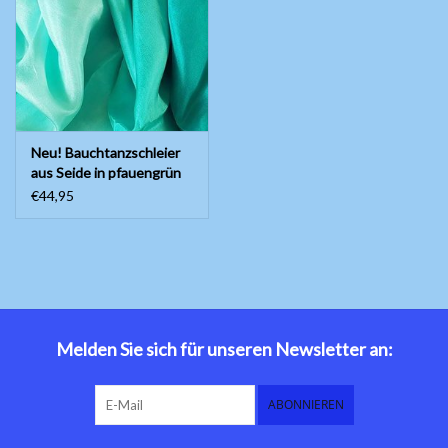
Bauchtanzkostüme
Zubehör
Neu! Bauchtanzschleier
Tribal dance
aus Seide in pfauengrün
Farbverlauf
€44,95
Catsuits / Saidi & Hagalla
Kleider
Yoga Kleidung
Schmuck
Melden Sie sich für unseren Newsletter an:
Neu!
ABONNIEREN