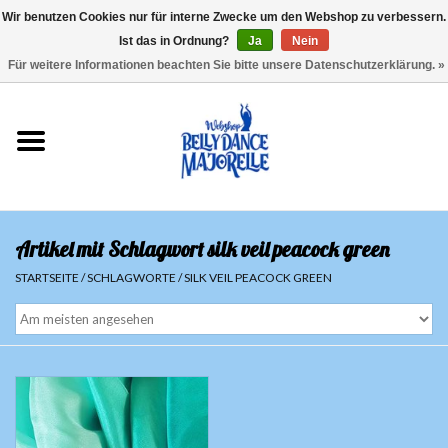
Wir benutzen Cookies nur für interne Zwecke um den Webshop zu verbessern.
Ist das in Ordnung?
Ja
Nein
EUR
/
GBP
/
USD
/
CHF
/
SEK
0 Artikel - €0,00
Für weitere Informationen beachten Sie bitte unsere Datenschutzerklärung. »
Startseite
Sale
Sets
Artikel mit Schlagwort silk veil peacock green
Oberteile
STARTSEITE
/
SCHLAGWORTE
/
SILK VEIL PEACOCK GREEN
Röcke und Hosen
Hüfttücher
Schleier