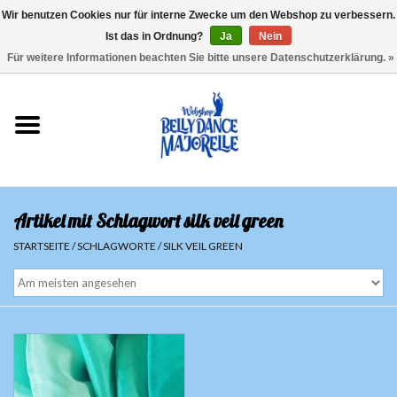
Wir benutzen Cookies nur für interne Zwecke um den Webshop zu verbessern.
Ist das in Ordnung?
Ja
Nein
EUR
/
GBP
/
USD
/
CHF
/
SEK
0 Artikel - €0,00
Für weitere Informationen beachten Sie bitte unsere Datenschutzerklärung. »
Startseite
Sale
Sets
Artikel mit Schlagwort silk veil green
Oberteile
STARTSEITE
/
SCHLAGWORTE
/
SILK VEIL GREEN
Röcke und Hosen
Hüfttücher
Schleier