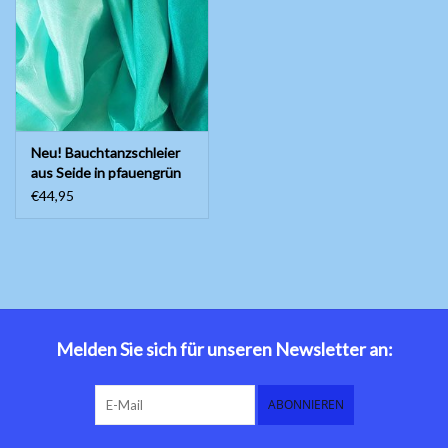
Bauchtanzkostüme
Zubehör
Neu! Bauchtanzschleier
Tribal dance
aus Seide in pfauengrün
Farbverlauf
€44,95
Catsuits / Saidi & Hagalla
Kleider
Yoga Kleidung
Schmuck
Melden Sie sich für unseren Newsletter an:
Neu!
ABONNIEREN