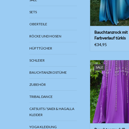
SETS
OBERTEILE
Bauchtanzrock mit
RÖCKE UND HOSEN
Farbverlauf türkis
€34,95
HÜFTTÜCHER
SCHLEIER
Rock mit Bänder, Seit
SALE
und zwei Lagen Stoff.
BAUCHTANZKOSTÜME
ZUM WARENKORB HI
ZUBEHÖR
TRIBAL DANCE
CATSUITS / SAIDI & HAGALLA
KLEIDER
YOGA KLEIDUNG