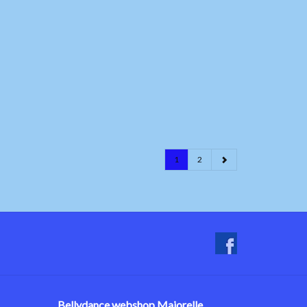
1
2
Bellydance webshop Majorelle