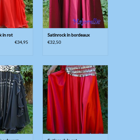
RB HINZUFÜGEN
 in rot
Satinrock in bordeaux
€34,95
€32,50
, Seitenschlitzen
Wunderschöner weiter Satinrock!
toff. In schwarz.
Länge ungefähr 97cm, ohne
ße; S/M/L Bis und
Seitenschlitze.
ße 42/44.
ZUM WARENKORB HINZUFÜGEN
efähr 95cm
RB HINZUFÜGEN