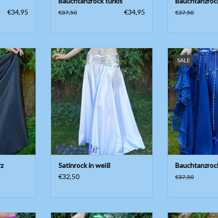
Bauchtanzrock türkis
Bauchtanzroc
€34,95
€34,95
€37,50
€37,50
 Satinrock!
Wunderschöner weiter Satinrock
Rock mit Bänder
SALE
in weiß!
und zwei Lagen
cm, ohne
e.
Länge ungefähr 97cm, ohne
Universelle Grö
Seitenschlitze.
mit Grö
NZUFÜGEN
Länge ung
ZUM WARENKORB HINZUFÜGEN
ZUM WARENKO
rz
Satinrock in weiß
Bauchtanzroc
€32,50
€37,50
erlauf lila,
Rock mit Bänder, Seitenschlitzen
Wunderschöner w