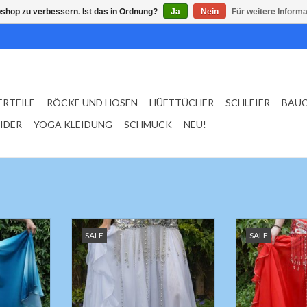
shop zu verbessern. Ist das in Ordnung?
Ja
Nein
Für weitere Inform
ERTEILE
RÖCKE UND HOSEN
HÜFTTÜCHER
SCHLEIER
BAU
EIDER
YOGA KLEIDUNG
SCHMUCK
NEU!
arbverlauf
Rock mit Bänder, Seitenschlitzen
Rock mit Bänder
SALE
SALE
de-Look
und zwei Lagen Stoff. In Weiß .
und zwei Lagen
NZUFÜGEN
Größe; S/M
Größ
Länge ungefähr 95cm
Länge ung