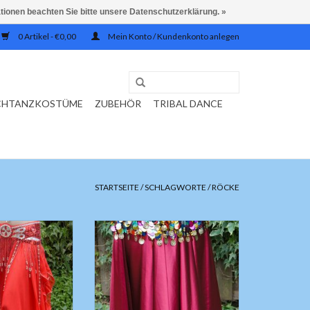
ationen beachten Sie bitte unsere Datenschutzerklärung. »
0 Artikel - €0,00
Mein Konto / Kundenkonto anlegen
CHTANZKOSTÜME
ZUBEHÖR
TRIBAL DANCE
STARTSEITE
/
SCHLAGWORTE
/
RÖCKE
, Seitenschlitzen
Wunderschöner weiter Satinrock!
 Stoff. In rot.
Länge ungefähr 97cm, ohne
e; S/M
Seitenschlitze.
ZUM WARENKORB HINZUFÜGEN
efähr 95cm