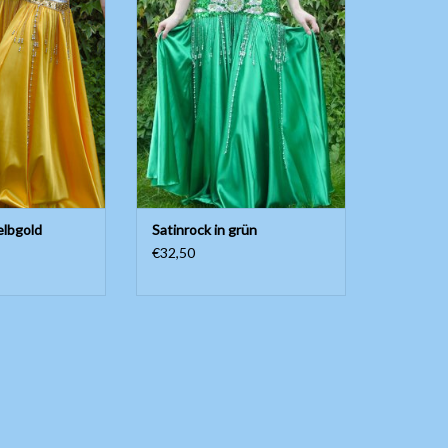
hr 97cm, ohne
Länge ungefähr 97cm, ohne
chlitze.
Seitenschlitze.
RB HINZUFÜGEN
ZUM WARENKORB HINZUFÜGEN
elbgold
Satinrock in grün
€32,50