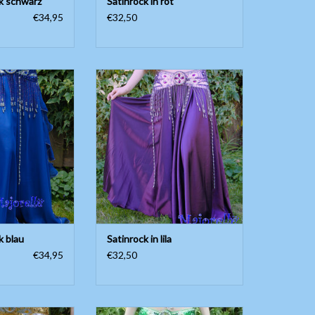
k schwarz
Satinrock in rot
€34,95
€32,50
, Seitenschlitzen
Wunderschöner weiter Satinrock!
 Stoff. In blau.
Länge ungefähr 97cm, ohne
ße; S/M/L Bis und
Seitenschlitze.
ße 42/44.
ZUM WARENKORB HINZUFÜGEN
efähr 95cm
RB HINZUFÜGEN
k blau
Satinrock in lila
€34,95
€32,50
eiter Satinrock!
Wunderschöner weiter Satinrock!