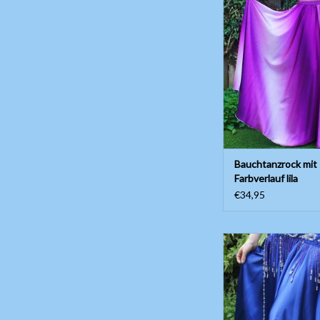
Seide-Look
ZUM WARENKORB HI
Bauchtanzrock mit
Farbverlauf lila
€34,95
Wunderschöner weiter
Länge ungefähr 97
Seitenschlitz
ZUM WARENKORB HI