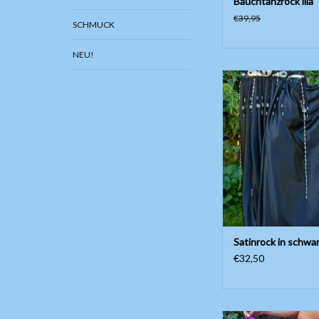
Bauchtanzrock lila
€39,95
SCHMUCK
NEU!
Wunderschöner weiter
Länge ungefähr 97
Seitenschlitz
ZUM WARENKORB HI
Satinrock in schwa
€32,50
Bauchtanzrock mit Farbv