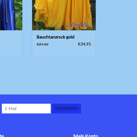
ZUM WARENKORB HINZUFÜGEN
Bauchtanzrock gold
€34,95
€37,50
ABONNIEREN
te
Mein Konto