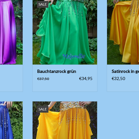
SALE
und zwei Lagen Stoff. In grün.
Länge ungefä
NZUFÜGEN
Universelle Größe; S/M/L Bis und
Seitens
mit Größe 42/44.
ZUM WARENKO
Länge ungefähr 95cm
ZUM WARENKORB HINZUFÜGEN
Bauchtanzrock grün
Satinrock in g
€34,95
€32,50
€37,50
 Satinrock!
Rock mit Bänder, Seitenschlitzen
SALE
und zwei Lagen Stoff. In gold.
cm, ohne
e.
Universelle Größe; S/M/L Bis und
mit Größe 42/44.
NZUFÜGEN
Länge ungefähr 95cm