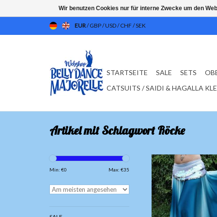
Wir benutzen Cookies nur für interne Zwecke um den Web
EUR
/
GBP
/
USD
/
CHF
/
SEK
STARTSEITE
SALE
SETS
OB
CATSUITS / SAIDI & HAGALLA KL
Artikel mit Schlagwort Röcke
Bauchtanzrock mit F
dunkeltürkis, Sei
Min: €
0
Max: €
35
ZUM WARENKORB HI
SALE