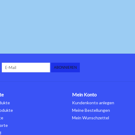
ABONNIEREN
te
Mein Konto
dukte
Kundenkonto anlegen
odukte
Meine Bestellungen
te
Mein Wunschzettel
orte
d