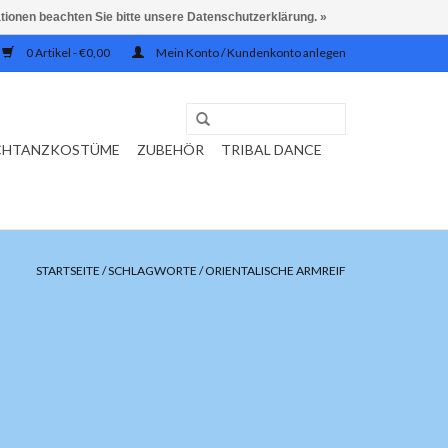
ationen beachten Sie bitte unsere Datenschutzerklärung. »
0 Artikel - €0,00
Mein Konto / Kundenkonto anlegen
CHTANZKOSTÜME
ZUBEHÖR
TRIBAL DANCE
STARTSEITE
/
SCHLAGWORTE
/
ORIENTALISCHE ARMREIF