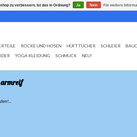
shop zu verbessern. Ist das in Ordnung?
Ja
Nein
Für weitere Inform
ERTEILE
RÖCKE UND HOSEN
HÜFTTÜCHER
SCHLEIER
BAU
EIDER
YOGA KLEIDUNG
SCHMUCK
NEU!
 armreif
en!...