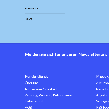
SCHMUCK
NEU!
Melden Sie sich für unseren Newsletter an:
Kundendienst
Produk
Über uns
Alle Pro
Impressum / Kontakt
Neue Pr
Zahlung, Versand, Retournieren
Angebo
Datenschutz
Schlagw
AGB
RSS fee