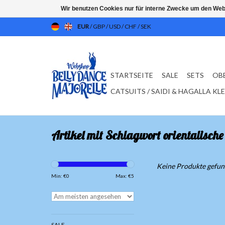
Wir benutzen Cookies nur für interne Zwecke um den Web
EUR
/
GBP
/
USD
/
CHF
/
SEK
STARTSEITE
SALE
SETS
OB
CATSUITS / SAIDI & HAGALLA KL
Artikel mit Schlagwort orientalische
Keine Produkte gefund
Min: €
0
Max: €
5
SALE