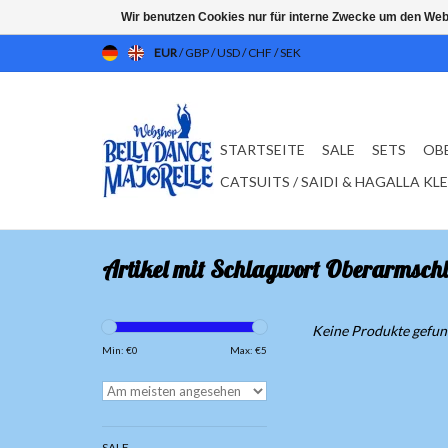
Wir benutzen Cookies nur für interne Zwecke um den Web
EUR
/
GBP
/
USD
/
CHF
/
SEK
STARTSEITE
SALE
SETS
OB
CATSUITS / SAIDI & HAGALLA KL
Artikel mit Schlagwort Oberarmschl
Keine Produkte gefund
Min: €
0
Max: €
5
SALE