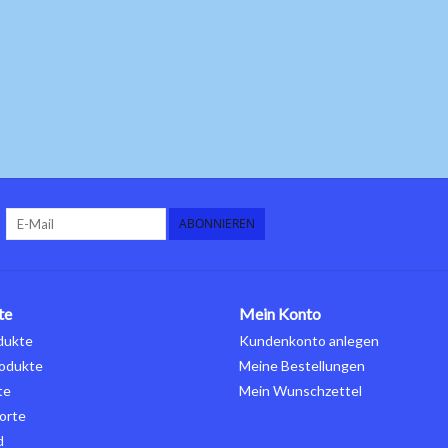
ABONNIEREN
te
Mein Konto
dukte
Kundenkonto anlegen
odukte
Meine Bestellungen
te
Mein Wunschzettel
orte
d