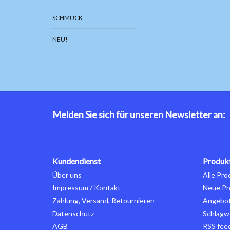
SCHMUCK
NEU!
Melden Sie sich für unseren Newsletter an:
Kundendienst
Produk
Über uns
Alle Pro
Impressum / Kontakt
Neue Pr
Zahlung, Versand, Retournieren
Angebo
Datenschutz
Schlagw
AGB
RSS fee