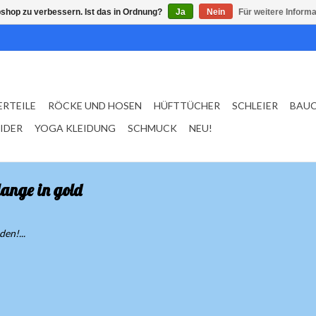
shop zu verbessern. Ist das in Ordnung?
Ja
Nein
Für weitere Inform
ERTEILE
RÖCKE UND HOSEN
HÜFTTÜCHER
SCHLEIER
BAU
EIDER
YOGA KLEIDUNG
SCHMUCK
NEU!
ange in gold
en!...