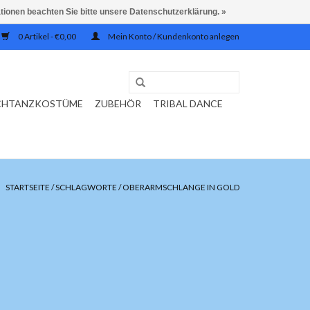
ationen beachten Sie bitte unsere Datenschutzerklärung. »
0 Artikel - €0,00
Mein Konto / Kundenkonto anlegen
CHTANZKOSTÜME
ZUBEHÖR
TRIBAL DANCE
STARTSEITE
/
SCHLAGWORTE
/
OBERARMSCHLANGE IN GOLD