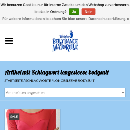
Wir benutzen Cookies nur für interne Zwecke um den Webshop zu verbessern.
Ist das in Ordnung?
Ja
Nein
EUR
/
GBP
/
USD
/
CHF
/
SEK
0 Artikel - €0,00
Für weitere Informationen beachten Sie bitte unsere Datenschutzerklärung. »
Startseite
Sale
Sets
Artikel mit Schlagwort longesleeve bodysuit
Oberteile
STARTSEITE
/
SCHLAGWORTE
/
LONGESLEEVE BODYSUIT
Röcke und Hosen
Hüfttücher
SALE
Schleier