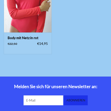
Bauchtanzkostüme
Zubehör
Body mit Netz in rot
Tribal dance
€14,95
€22,50
Catsuits / Saidi & Hagalla
Kleider
Yoga Kleidung
Schmuck
Melden Sie sich für unseren Newsletter an:
Neu!
ABONNIEREN