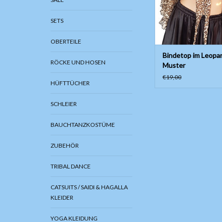
SETS
OBERTEILE
Bindetop im Leopa
RÖCKE UND HOSEN
Muster
€19,00
HÜFTTÜCHER
SCHLEIER
BAUCHTANZKOSTÜME
ZUBEHÖR
TRIBAL DANCE
CATSUITS / SAIDI & HAGALLA
KLEIDER
YOGA KLEIDUNG