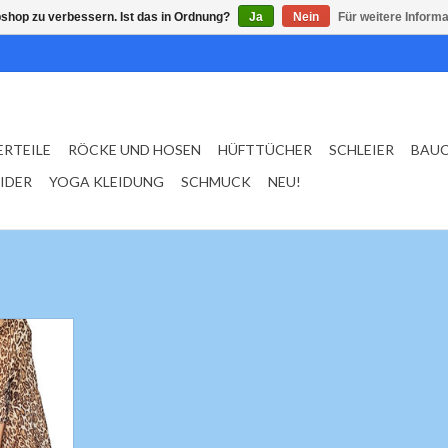
shop zu verbessern. Ist das in Ordnung?
Ja
Nein
Für weitere Inform
ERTEILE
RÖCKE UND HOSEN
HÜFTTÜCHER
SCHLEIER
BAU
EIDER
YOGA KLEIDUNG
SCHMUCK
NEU!
nz Top mit
eln
n
NZUFÜGEN