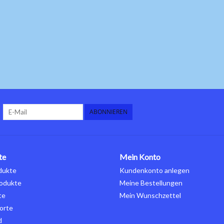
ABONNIEREN
te
Mein Konto
dukte
Kundenkonto anlegen
odukte
Meine Bestellungen
te
Mein Wunschzettel
orte
d