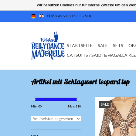
Wir benutzen Cookies nur für interne Zwecke um den Web
EUR
/
GBP
/
USD
/
CHF
/
SEK
STARTSEITE
SALE
SETS
OB
CATSUITS / SAIDI & HAGALLA KL
Artikel mit Schlagwort leopard top
Bauchfreies Bauchta
SALE
Trompetenärm
Min: €
0
Max: €
10
Stoff; Chiffo
ZUM WARENKORB HI
SALE