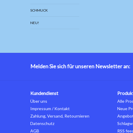
SCHMUCK
NEU!
Melden Sie sich für unseren Newsletter an:
Kundendienst
Produk
Über uns
Alle Pro
Impressum / Kontakt
Neue Pr
Zahlung, Versand, Retournieren
Angebo
Datenschutz
Schlagw
AGB
RSS fee