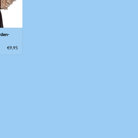
rden-
€9,95