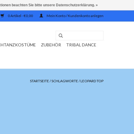
ationen beachten Sie bitte unsere Datenschutzerklärung. »
0 Artikel - €0,00
Mein Konto / Kundenkonto anlegen
CHTANZKOSTÜME
ZUBEHÖR
TRIBAL DANCE
STARTSEITE
/
SCHLAGWORTE
/
LEOPARD TOP