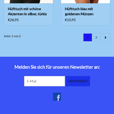
Hüfttuch mit schöne
Hüfttuch blau mit
Akzenten in silber, türkis
goldenen Münzen
mit silbernen Münzen
€26,95
€10,95
Seite 1 von 2
1
2
Melden Sie sich für unseren Newsletter an:
ABONNIEREN