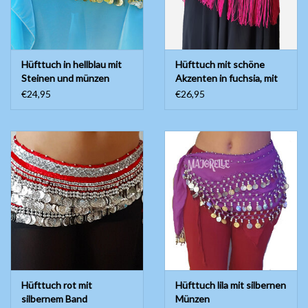
Hüfttuch in hellblau mit
Hüfttuch mit schöne
Steinen und münzen
Akzenten in fuchsia, mit
goldenen Münzen
€24,95
€26,95
Hüfttuch rot mit
Hüfttuch lila mit silbernen
silbernem Band
Münzen