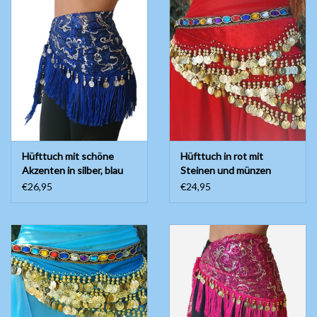
Hüfttuch mit schöne
Hüfttuch in rot mit
Akzenten in silber, blau
Steinen und münzen
mit silbernen Münzen
€26,95
€24,95