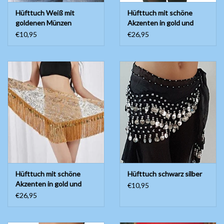
Hüfttuch Weiß mit
Hüfttuch mit schöne
goldenen Münzen
Akzenten in gold und
silber, Weiß mit goldenen
€10,95
€26,95
Münzen
Hüfttuch mit schöne
Hüfttuch schwarz silber
Akzenten in gold und
€10,95
silber, gold mit goldenen
€26,95
Münzen