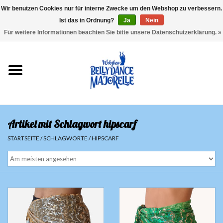
Wir benutzen Cookies nur für interne Zwecke um den Webshop zu verbessern.
Ist das in Ordnung?
Ja
Nein
EUR
/
GBP
/
USD
/
CHF
/
SEK
0 Artikel - €0,00
Für weitere Informationen beachten Sie bitte unsere Datenschutzerklärung. »
Startseite
Sale
Sets
Artikel mit Schlagwort hipscarf
Oberteile
STARTSEITE
/
SCHLAGWORTE
/
HIPSCARF
Röcke und Hosen
Hüfttücher
Schleier