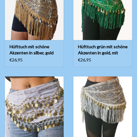
Bauchtanzkostüme
Zubehör
Hüfttuch mit schöne
Hüfttuch grün mit schöne
Tribal dance
Akzenten in silber, gold
Akzenten in gold, mit
mit silbernen Münzen
goldenen Münzen
€26,95
€26,95
Catsuits / Saidi & Hagalla
Kleider
Yoga Kleidung
Schmuck
Neu!