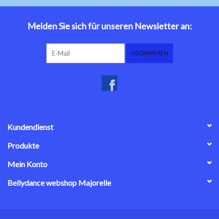
Bauchtanzkostüme
Melden Sie sich für unseren Newsletter an:
Zubehör
ABONNIEREN
Tribal dance
Catsuits / Saidi & Hagalla
Kleider
Kundendienst
Yoga Kleidung
Produkte
Mein Konto
Schmuck
Bellydance webshop Majorelle
Neu!