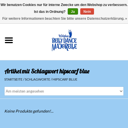
Wir benutzen Cookies nur für interne Zwecke um den Webshop zu verbessern.
Ist das in Ordnung?
Ja
Nein
EUR
/
GBP
/
USD
/
CHF
/
SEK
0 Artikel - €0,00
Für weitere Informationen beachten Sie bitte unsere Datenschutzerklärung. »
Startseite
Sale
Sets
Artikel mit Schlagwort hipscarf blue
Oberteile
STARTSEITE
/
SCHLAGWORTE
/
HIPSCARF BLUE
Röcke und Hosen
Hüfttücher
Keine Produkte gefunden!...
Schleier