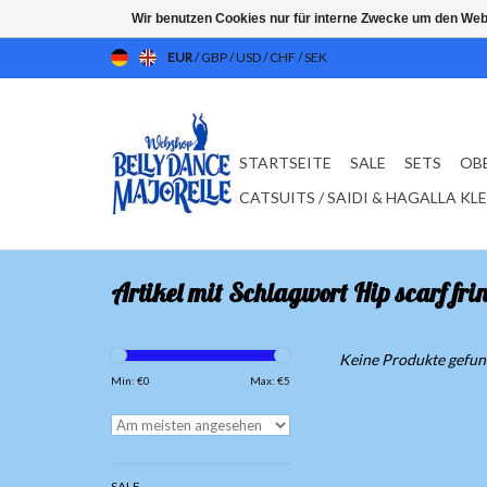
Wir benutzen Cookies nur für interne Zwecke um den Web
EUR
/
GBP
/
USD
/
CHF
/
SEK
STARTSEITE
SALE
SETS
OB
CATSUITS / SAIDI & HAGALLA KL
Artikel mit Schlagwort Hip scarf frin
Keine Produkte gefund
Min: €
0
Max: €
5
SALE