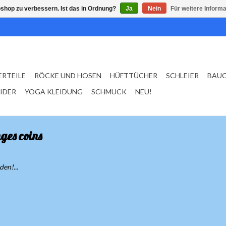
shop zu verbessern. Ist das in Ordnung?
Ja
Nein
Für weitere Inform
ERTEILE
RÖCKE UND HOSEN
HÜFTTÜCHER
SCHLEIER
BAU
EIDER
YOGA KLEIDUNG
SCHMUCK
NEU!
ges coins
en!...