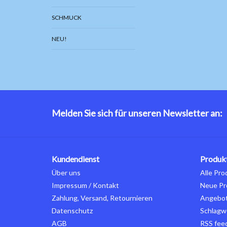
SCHMUCK
NEU!
Melden Sie sich für unseren Newsletter an:
Kundendienst
Produk
Über uns
Alle Pro
Impressum / Kontakt
Neue Pr
Zahlung, Versand, Retournieren
Angebo
Datenschutz
Schlagw
AGB
RSS fee