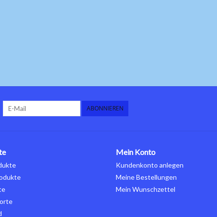
ABONNIEREN
te
Mein Konto
dukte
Kundenkonto anlegen
odukte
Meine Bestellungen
te
Mein Wunschzettel
orte
d