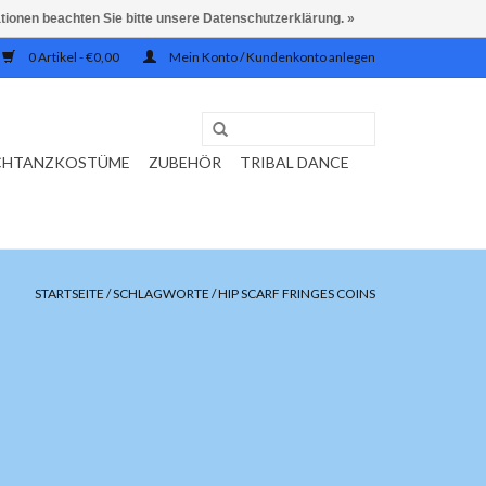
ationen beachten Sie bitte unsere Datenschutzerklärung. »
0 Artikel - €0,00
Mein Konto / Kundenkonto anlegen
CHTANZKOSTÜME
ZUBEHÖR
TRIBAL DANCE
STARTSEITE
/
SCHLAGWORTE
/
HIP SCARF FRINGES COINS