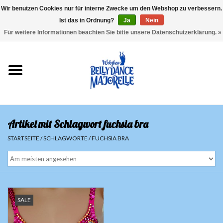
Wir benutzen Cookies nur für interne Zwecke um den Webshop zu verbessern.
Ist das in Ordnung?
Ja
Nein
EUR
/
GBP
/
USD
/
CHF
/
SEK
0 Artikel - €0,00
Für weitere Informationen beachten Sie bitte unsere Datenschutzerklärung. »
Startseite
Sale
Sets
Artikel mit Schlagwort fuchsia bra
Oberteile
STARTSEITE
/
SCHLAGWORTE
/
FUCHSIA BRA
Röcke und Hosen
Hüfttücher
SALE
Schleier