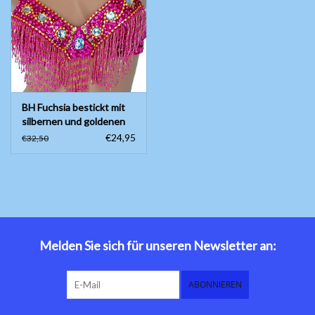
Bauchtanzkostüme
Zubehör
BH Fuchsia bestickt mit
Tribal dance
silbernen und goldenen
Elementen
€24,95
€32,50
Catsuits / Saidi & Hagalla
Kleider
Yoga Kleidung
Schmuck
Melden Sie sich für unseren Newsletter an:
Neu!
ABONNIEREN