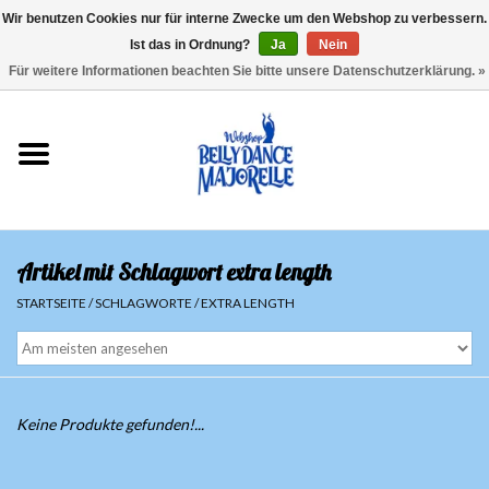
Wir benutzen Cookies nur für interne Zwecke um den Webshop zu verbessern.
Ist das in Ordnung?
Ja
Nein
EUR
/
GBP
/
USD
/
CHF
/
SEK
0 Artikel - €0,00
Für weitere Informationen beachten Sie bitte unsere Datenschutzerklärung. »
Startseite
Sale
Sets
Artikel mit Schlagwort extra length
Oberteile
STARTSEITE
/
SCHLAGWORTE
/
EXTRA LENGTH
Röcke und Hosen
Hüfttücher
Keine Produkte gefunden!...
Schleier