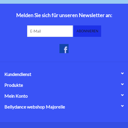
Bauchtanzkostüme
Melden Sie sich für unseren Newsletter an:
Zubehör
ABONNIEREN
Tribal dance
Catsuits / Saidi & Hagalla
Kleider
Kundendienst
Yoga Kleidung
Produkte
Mein Konto
Schmuck
Bellydance webshop Majorelle
Neu!