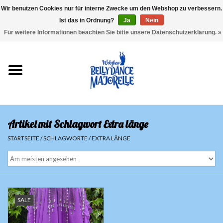
Wir benutzen Cookies nur für interne Zwecke um den Webshop zu verbessern.
Ist das in Ordnung?
Ja
Nein
EUR
/
GBP
/
USD
/
CHF
/
SEK
0 Artikel - €0,00
Für weitere Informationen beachten Sie bitte unsere Datenschutzerklärung. »
Startseite
Sale
Sets
Artikel mit Schlagwort Extra länge
Oberteile
STARTSEITE
/
SCHLAGWORTE
/
EXTRA LÄNGE
Röcke und Hosen
Hüfttücher
SALE
Schleier