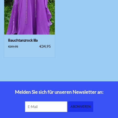
Bauchtanzkostüme
Zubehör
Bauchtanzrock lila
Tribal dance
€34,95
€39,95
Catsuits / Saidi & Hagalla
Kleider
Yoga Kleidung
Schmuck
Melden Sie sich für unseren Newsletter an:
Neu!
ABONNIEREN