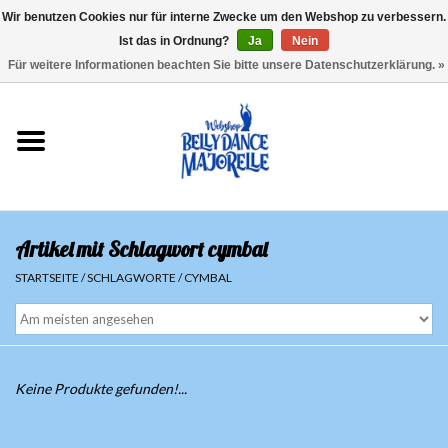
Wir benutzen Cookies nur für interne Zwecke um den Webshop zu verbessern.
Ist das in Ordnung?
Ja
Nein
EUR
/
GBP
/
USD
/
CHF
/
SEK
0 Artikel - €0,00
Für weitere Informationen beachten Sie bitte unsere Datenschutzerklärung. »
Startseite
Sale
Sets
Artikel mit Schlagwort cymbal
Oberteile
STARTSEITE
/
SCHLAGWORTE
/
CYMBAL
Röcke und Hosen
Hüfttücher
Keine Produkte gefunden!...
Schleier