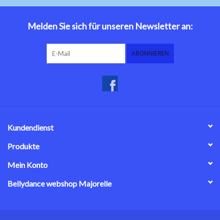
Bauchtanzkostüme
Melden Sie sich für unseren Newsletter an:
Zubehör
ABONNIEREN
Tribal dance
Catsuits / Saidi & Hagalla
Kleider
Kundendienst
Yoga Kleidung
Produkte
Mein Konto
Schmuck
Bellydance webshop Majorelle
Neu!