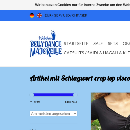
Wir benutzen Cookies nur für interne Zwecke um den Web
EUR
/
GBP
/
USD
/
CHF
/
SEK
STARTSEITE
SALE
SETS
OB
CATSUITS / SAIDI & HAGALLA KL
Artikel mit Schlagwort crop top visco
Top mit V-Ausschnitt 
Min: €
0
Max: €
15
ZUM WARENKORB HI
SALE