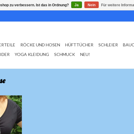
shop zu verbessern. Ist das in Ordnung?
Ja
Nein
Für weitere Inform
ERTEILE
RÖCKE UND HOSEN
HÜFTTÜCHER
SCHLEIER
BAU
EIDER
YOGA KLEIDUNG
SCHMUCK
NEU!
se
& Satinband
NZUFÜGEN