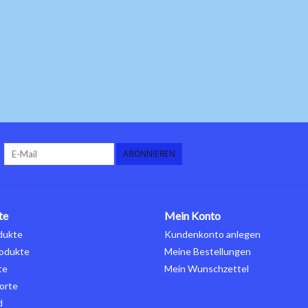
ABONNIEREN
te
Mein Konto
dukte
Kundenkonto anlegen
odukte
Meine Bestellungen
te
Mein Wunschzettel
orte
d