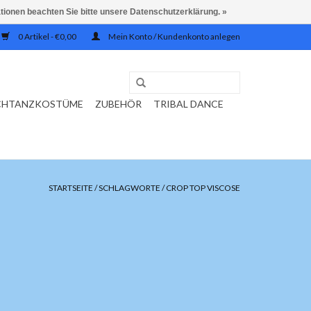
ationen beachten Sie bitte unsere Datenschutzerklärung. »
0 Artikel - €0,00
Mein Konto / Kundenkonto anlegen
CHTANZKOSTÜME
ZUBEHÖR
TRIBAL DANCE
STARTSEITE
/
SCHLAGWORTE
/
CROP TOP VISCOSE