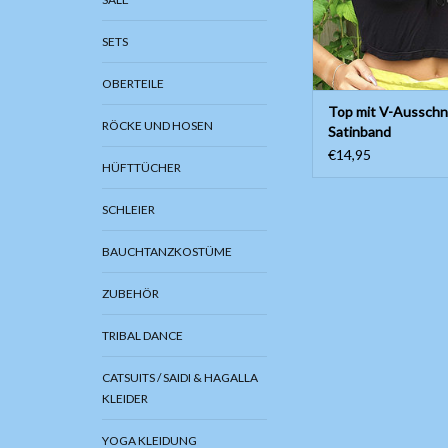
SETS
OBERTEILE
Top mit V-Ausschn
RÖCKE UND HOSEN
Satinband
€14,95
HÜFTTÜCHER
SCHLEIER
BAUCHTANZKOSTÜME
ZUBEHÖR
TRIBAL DANCE
CATSUITS / SAIDI & HAGALLA
KLEIDER
YOGA KLEIDUNG