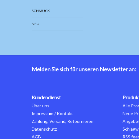
SCHMUCK
NEU!
Melden Sie sich für unseren Newsletter an:
Kundendienst
Produk
Über uns
Alle Pro
Impressum / Kontakt
Neue Pr
Zahlung, Versand, Retournieren
Angebo
Datenschutz
Schlagw
AGB
RSS fee