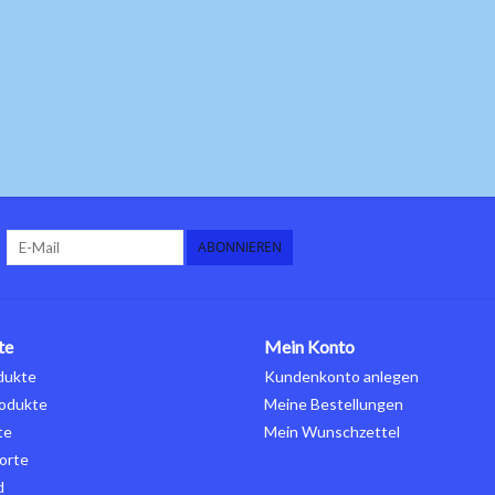
ABONNIEREN
te
Mein Konto
dukte
Kundenkonto anlegen
odukte
Meine Bestellungen
te
Mein Wunschzettel
orte
d