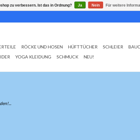
shop zu verbessern. Ist das in Ordnung?
Ja
Nein
Für weitere Inform
ERTEILE
RÖCKE UND HOSEN
HÜFTTÜCHER
SCHLEIER
BAU
EIDER
YOGA KLEIDUNG
SCHMUCK
NEU!
en!...