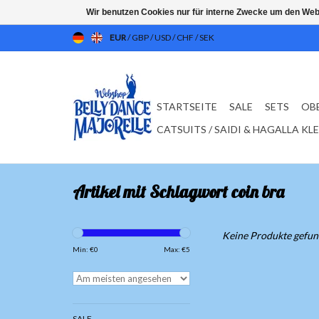
Wir benutzen Cookies nur für interne Zwecke um den Web
EUR
/
GBP
/
USD
/
CHF
/
SEK
STARTSEITE
SALE
SETS
OB
CATSUITS / SAIDI & HAGALLA KL
Artikel mit Schlagwort coin bra
Keine Produkte gefund
Min: €
0
Max: €
5
SALE