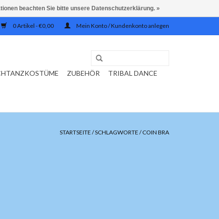
ationen beachten Sie bitte unsere Datenschutzerklärung. »
0 Artikel - €0,00
Mein Konto / Kundenkonto anlegen
CHTANZKOSTÜME
ZUBEHÖR
TRIBAL DANCE
STARTSEITE
/
SCHLAGWORTE
/
COIN BRA