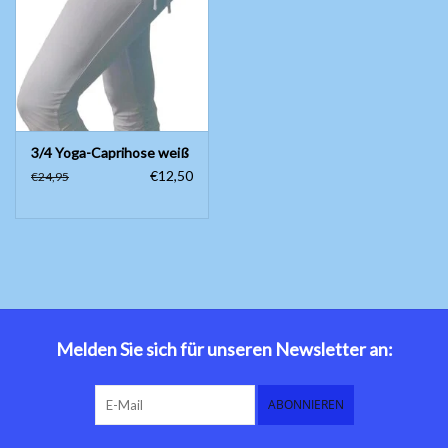
Bauchtanzkostüme
Zubehör
3/4 Yoga-Caprihose weiß
Tribal dance
€12,50
€24,95
Catsuits / Saidi & Hagalla
Kleider
Yoga Kleidung
Schmuck
Melden Sie sich für unseren Newsletter an:
Neu!
ABONNIEREN