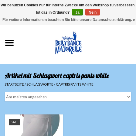
Wir benutzen Cookies nur für interne Zwecke um den Webshop zu verbessern.
Ist das in Ordnung?
Ja
Nein
EUR
/
GBP
/
USD
/
CHF
/
SEK
0 Artikel - €0,00
Für weitere Informationen beachten Sie bitte unsere Datenschutzerklärung. »
Startseite
Sale
Sets
Artikel mit Schlagwort captris pants white
Oberteile
STARTSEITE
/
SCHLAGWORTE
/
CAPTRIS PANTS WHITE
Röcke und Hosen
Hüfttücher
SALE
Schleier