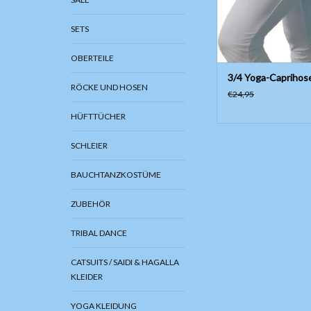
schnell nachwachsend
die ohne einsatz von 
SETS
und Chemikalien ange
Bambuseigenscha
OBERTEILE
3/4 Yoga-Caprihos
Atmung
RÖCKE UND HOSEN
€24,95
ZUM WARENKORB HI
HÜFTTÜCHER
SCHLEIER
BAUCHTANZKOSTÜME
ZUBEHÖR
TRIBAL DANCE
CATSUITS / SAIDI & HAGALLA
KLEIDER
YOGA KLEIDUNG