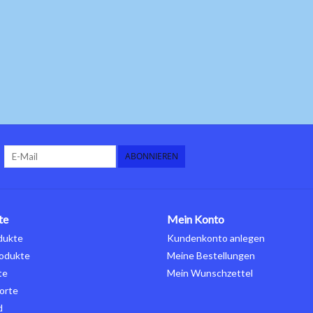
ABONNIEREN
te
Mein Konto
dukte
Kundenkonto anlegen
odukte
Meine Bestellungen
te
Mein Wunschzettel
orte
d