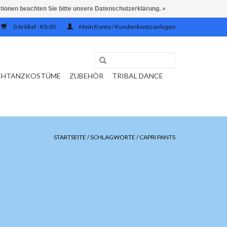
ationen beachten Sie bitte unsere Datenschutzerklärung. »
0 Artikel - €0,00
Mein Konto / Kundenkonto anlegen
CHTANZKOSTÜME
ZUBEHÖR
TRIBAL DANCE
STARTSEITE
/
SCHLAGWORTE
/
CAPRI PANTS