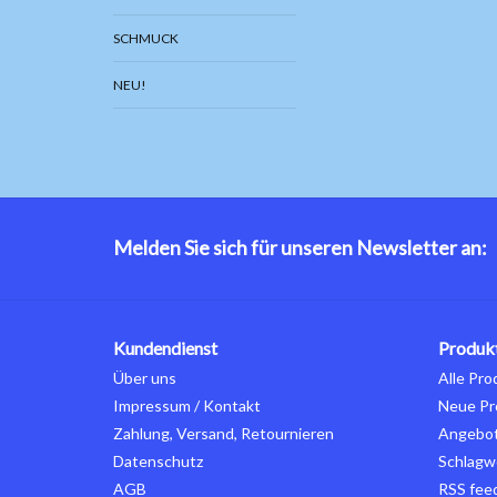
SCHMUCK
NEU!
Melden Sie sich für unseren Newsletter an:
Kundendienst
Produk
Über uns
Alle Pro
Impressum / Kontakt
Neue Pr
Zahlung, Versand, Retournieren
Angebo
Datenschutz
Schlagw
AGB
RSS fee