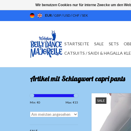
Wir benutzen Cookies nur für interne Zwecke um den Web
EUR
/
GBP
/
USD
/
CHF
/
SEK
STARTSEITE
SALE
SETS
OB
CATSUITS / SAIDI & HAGALLA KL
Artikel mit Schlagwort capri pants
3/4 Yoga-Caprihose Bog
SALE
gerafft wei
Min: €
0
Max: €
15
Aus Bambusfaser gefe
8% Elastha
SALE
Bambus ist eine im