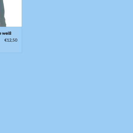
e Pflanze,
Perstiziden
baut wird.
ften;
e weiß
€12,50
NZUFÜGEN