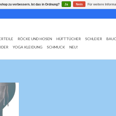
shop zu verbessern. Ist das in Ordnung?
Ja
Nein
Für weitere Inform
ERTEILE
RÖCKE UND HOSEN
HÜFTTÜCHER
SCHLEIER
BAU
EIDER
YOGA KLEIDUNG
SCHMUCK
NEU!
a, seitlich
ß
rtigt 92%,
n
mergrüne,