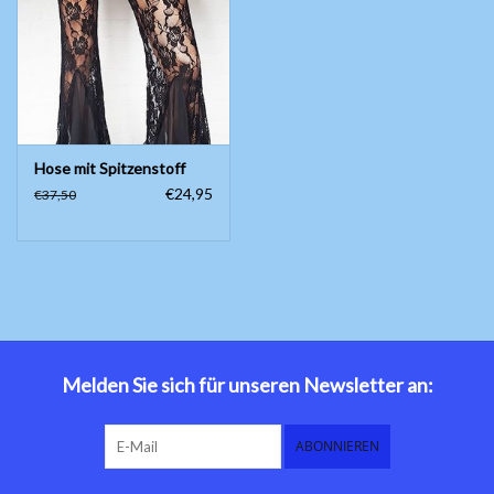
Bauchtanzkostüme
Zubehör
Hose mit Spitzenstoff
Tribal dance
€24,95
€37,50
Catsuits / Saidi & Hagalla
Kleider
Yoga Kleidung
Schmuck
Melden Sie sich für unseren Newsletter an:
Neu!
ABONNIEREN