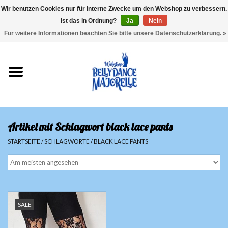
Wir benutzen Cookies nur für interne Zwecke um den Webshop zu verbessern.
Ist das in Ordnung?
Ja
Nein
EUR
/
GBP
/
USD
/
CHF
/
SEK
0 Artikel - €0,00
Für weitere Informationen beachten Sie bitte unsere Datenschutzerklärung. »
Startseite
Sale
Sets
Artikel mit Schlagwort black lace pants
Oberteile
STARTSEITE
/
SCHLAGWORTE
/
BLACK LACE PANTS
Röcke und Hosen
Hüfttücher
SALE
Schleier