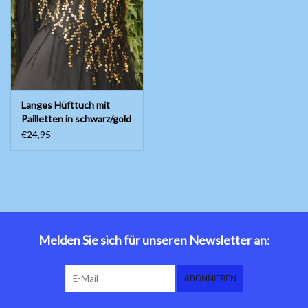
Bauchtanzkostüme
Zubehör
Langes Hüfttuch mit
Tribal dance
Pailletten in schwarz/gold
€24,95
Catsuits / Saidi & Hagalla
Kleider
Yoga Kleidung
Schmuck
Melden Sie sich für unseren Newsletter an:
Neu!
ABONNIEREN