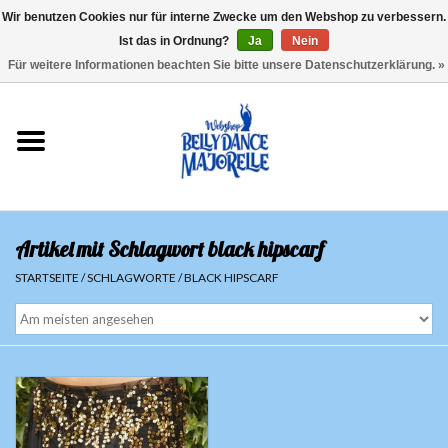
Wir benutzen Cookies nur für interne Zwecke um den Webshop zu verbessern.
Ist das in Ordnung?
Ja
Nein
EUR
/
GBP
/
USD
/
CHF
/
SEK
0 Artikel - €0,00
Für weitere Informationen beachten Sie bitte unsere Datenschutzerklärung. »
Startseite
Sale
Sets
Artikel mit Schlagwort black hipscarf
Oberteile
STARTSEITE
/
SCHLAGWORTE
/
BLACK HIPSCARF
Röcke und Hosen
Hüfttücher
Schleier