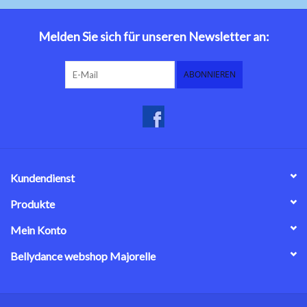
Bauchtanzkostüme
Melden Sie sich für unseren Newsletter an:
Zubehör
ABONNIEREN
Tribal dance
Catsuits / Saidi & Hagalla
Kleider
Kundendienst
Yoga Kleidung
Produkte
Mein Konto
Schmuck
Bellydance webshop Majorelle
Neu!