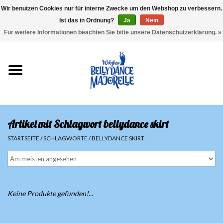
Wir benutzen Cookies nur für interne Zwecke um den Webshop zu verbessern.
Ist das in Ordnung?
Ja
Nein
EUR
/
GBP
/
USD
/
CHF
/
SEK
0 Artikel - €0,00
Für weitere Informationen beachten Sie bitte unsere Datenschutzerklärung. »
Startseite
Sale
Sets
Artikel mit Schlagwort bellydance skirt
Oberteile
STARTSEITE
/
SCHLAGWORTE
/
BELLYDANCE SKIRT
Röcke und Hosen
Hüfttücher
Keine Produkte gefunden!...
Schleier