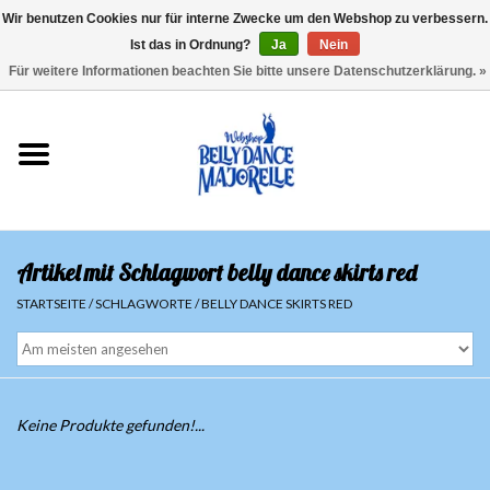
Wir benutzen Cookies nur für interne Zwecke um den Webshop zu verbessern.
Ist das in Ordnung?
Ja
Nein
EUR
/
GBP
/
USD
/
CHF
/
SEK
0 Artikel - €0,00
Für weitere Informationen beachten Sie bitte unsere Datenschutzerklärung. »
Startseite
Sale
Sets
Artikel mit Schlagwort belly dance skirts red
Oberteile
STARTSEITE
/
SCHLAGWORTE
/
BELLY DANCE SKIRTS RED
Röcke und Hosen
Hüfttücher
Keine Produkte gefunden!...
Schleier