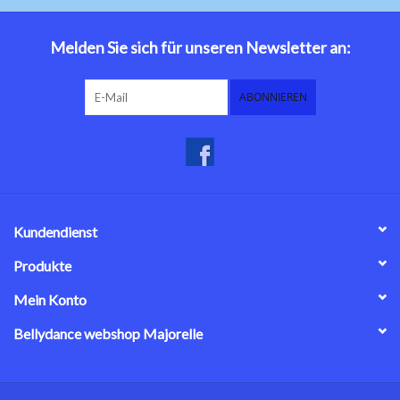
Bauchtanzkostüme
Melden Sie sich für unseren Newsletter an:
Zubehör
ABONNIEREN
Tribal dance
Catsuits / Saidi & Hagalla
Kleider
Kundendienst
Yoga Kleidung
Produkte
Mein Konto
Schmuck
Bellydance webshop Majorelle
Neu!