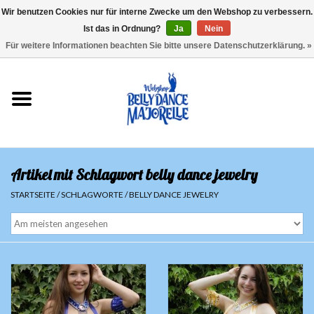
Wir benutzen Cookies nur für interne Zwecke um den Webshop zu verbessern.
Ist das in Ordnung?
Ja
Nein
EUR
/
GBP
/
USD
/
CHF
/
SEK
0 Artikel - €0,00
Für weitere Informationen beachten Sie bitte unsere Datenschutzerklärung. »
Startseite
Sale
Sets
Artikel mit Schlagwort belly dance jewelry
Oberteile
STARTSEITE
/
SCHLAGWORTE
/
BELLY DANCE JEWELRY
Röcke und Hosen
Hüfttücher
Schleier