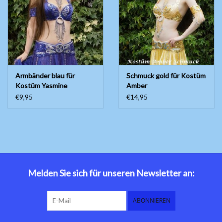
Bauchtanzkostüme
Zubehör
Armbänder blau für
Schmuck gold für Kostüm
Tribal dance
Kostüm Yasmine
Amber
€9,95
€14,95
Catsuits / Saidi & Hagalla
Kleider
Yoga Kleidung
Schmuck
Melden Sie sich für unseren Newsletter an:
Neu!
ABONNIEREN