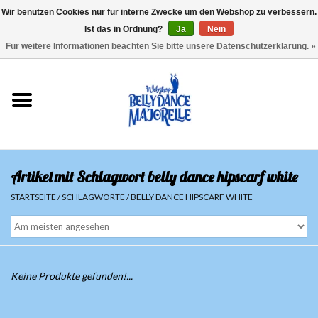
Wir benutzen Cookies nur für interne Zwecke um den Webshop zu verbessern.
Ist das in Ordnung?
Ja
Nein
EUR
/
GBP
/
USD
/
CHF
/
SEK
0 Artikel - €0,00
Für weitere Informationen beachten Sie bitte unsere Datenschutzerklärung. »
Startseite
Sale
Sets
Artikel mit Schlagwort belly dance hipscarf white
Oberteile
STARTSEITE
/
SCHLAGWORTE
/
BELLY DANCE HIPSCARF WHITE
Röcke und Hosen
Hüfttücher
Keine Produkte gefunden!...
Schleier