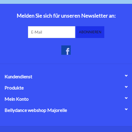
Bauchtanzkostüme
Melden Sie sich für unseren Newsletter an:
Zubehör
ABONNIEREN
Tribal dance
Catsuits / Saidi & Hagalla
Kleider
Kundendienst
Yoga Kleidung
Produkte
Mein Konto
Schmuck
Bellydance webshop Majorelle
Neu!