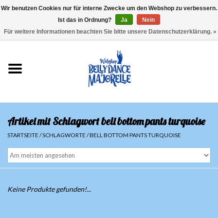
Wir benutzen Cookies nur für interne Zwecke um den Webshop zu verbessern.
Ist das in Ordnung?
Ja
Nein
EUR
/
GBP
/
USD
/
CHF
/
SEK
0 Artikel - €0,00
Für weitere Informationen beachten Sie bitte unsere Datenschutzerklärung. »
Startseite
Sale
Sets
Artikel mit Schlagwort bell bottom pants turquoise
Oberteile
STARTSEITE
/
SCHLAGWORTE
/
BELL BOTTOM PANTS TURQUOISE
Röcke und Hosen
Hüfttücher
Keine Produkte gefunden!...
Schleier