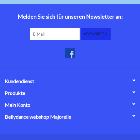
Bauchtanzkostüme
Melden Sie sich für unseren Newsletter an:
Zubehör
ABONNIEREN
Tribal dance
Catsuits / Saidi & Hagalla
Kleider
Kundendienst
Yoga Kleidung
Produkte
Mein Konto
Schmuck
Bellydance webshop Majorelle
Neu!