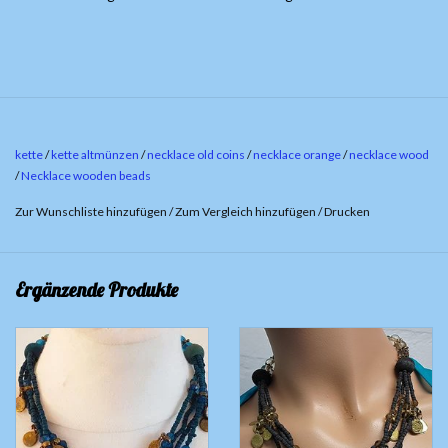
kette
/
kette altmünzen
/
necklace old coins
/
necklace orange
/
necklace wood
/
Necklace wooden beads
Zur Wunschliste hinzufügen
/
Zum Vergleich hinzufügen
/
Drucken
Ergänzende Produkte