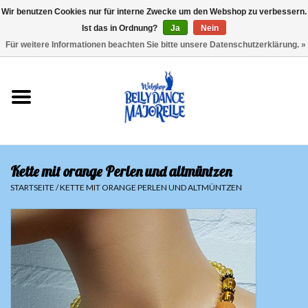
Wir benutzen Cookies nur für interne Zwecke um den Webshop zu verbessern.
Ist das in Ordnung?
Ja
Nein
EUR
/
GBP
/
USD
/
CHF
/
SEK
0 Artikel - €0,00
Für weitere Informationen beachten Sie bitte unsere Datenschutzerklärung. »
Startseite
Sale
Sets
Kette mit orange Perlen und altmüntzen
Oberteile
STARTSEITE
/
KETTE MIT ORANGE PERLEN UND ALTMÜNTZEN
Röcke und Hosen
Hüfttücher
Schleier