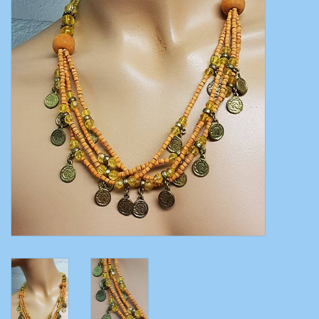
Bauchtanzkostüme
Zubehör
Tribal dance
Catsuits / Saidi & Hagalla
Kleider
Yoga Kleidung
Schmuck
Neu!