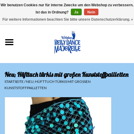
Wir benutzen Cookies nur für interne Zwecke um den Webshop zu verbessern.
Ist das in Ordnung?
Ja
Nein
EUR
/
GBP
/
USD
/
CHF
/
SEK
0 Artikel - €0,00
Für weitere Informationen beachten Sie bitte unsere Datenschutzerklärung. »
Startseite
Sale
Sets
Neu; Hüfttuch türkis mit großen Kunststoffpailletten
Oberteile
STARTSEITE
/
NEU; HÜFTTUCH TÜRKIS MIT GROSSEN K
UNSTSTOFFPAILLETTEN
Röcke und Hosen
Hüfttücher
Schleier