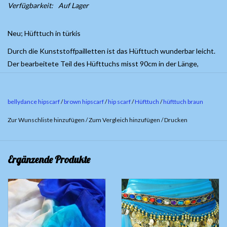
Verfügbarkeit:
Auf Lager
Neu; Hüfttuch in türkis
Durch die Kunststoffpailletten ist das Hüfttuch wunderbar leicht.
Der bearbeitete Teil des Hüfttuchs misst 90cm in der Länge,
während die Gesamtlänge 150cm beträgt.
bellydance hipscarf
/
brown hipscarf
/
hip scarf
/
Hüfttuch
/
hüfttuch braun
Zur Wunschliste hinzufügen
/
Zum Vergleich hinzufügen
/
Drucken
Ergänzende Produkte