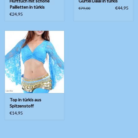
Hüfttuch mit schöne
Gürtel Dalal in türkis
Pailletten in türkis
€44,95
€79,00
€24,95
Top in türkis aus
Spitzenstoff
€14,95