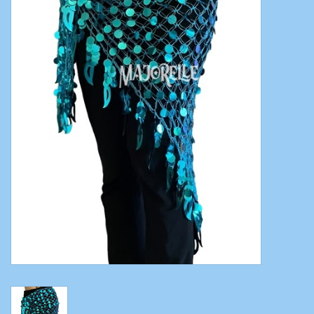
Bauchtanzkostüme
Zubehör
Tribal dance
Catsuits / Saidi & Hagalla
Kleider
Yoga Kleidung
Schmuck
Neu!