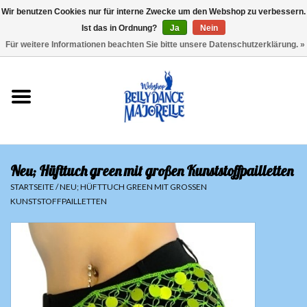
Wir benutzen Cookies nur für interne Zwecke um den Webshop zu verbessern.
Ist das in Ordnung?
Ja
Nein
EUR
/
GBP
/
USD
/
CHF
/
SEK
0 Artikel - €0,00
Für weitere Informationen beachten Sie bitte unsere Datenschutzerklärung. »
Startseite
Sale
Sets
Neu; Hüfttuch green mit großen Kunststoffpailletten
Oberteile
STARTSEITE
/
NEU; HÜFTTUCH GREEN MIT GROSSEN K
UNSTSTOFFPAILLETTEN
Röcke und Hosen
Hüfttücher
Schleier