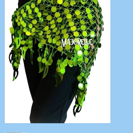
Bauchtanzkostüme
Zubehör
Tribal dance
Catsuits / Saidi & Hagalla
Kleider
Yoga Kleidung
Schmuck
Neu!