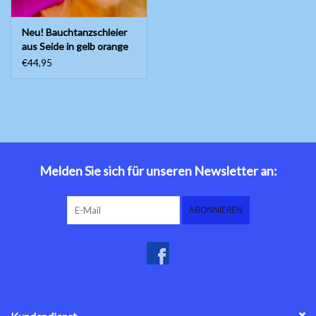
Neu! Bauchtanzschleier
aus Seide in gelb orange
fuchsia violett
€44,95
Melden Sie sich für unseren Newsletter an:
ABONNIEREN