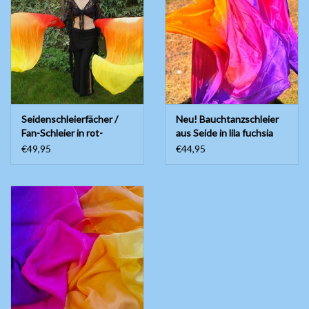
Seidenschleierfächer /
Neu! Bauchtanzschleier
Fan-Schleier in rot-
aus Seide in lila fuchsia
orange-gelb
orange
€49,95
€44,95