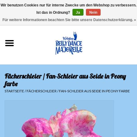
Wir benutzen Cookies nur für interne Zwecke um den Webshop zu verbessern.
Ist das in Ordnung?
Ja
Nein
EUR
/
GBP
/
USD
/
CHF
/
SEK
0 Artikel - €0,00
Für weitere Informationen beachten Sie bitte unsere Datenschutzerklärung. »
Startseite
Sale
Sets
Fächerschleier / Fan-Schleier aus Seide in Peony
Oberteile
farbe
STARTSEITE
/
FÄCHERSCHLEIER / FAN-SCHLEIER AUS SEIDE IN PEONY FARBE
Röcke und Hosen
Hüfttücher
Schleier