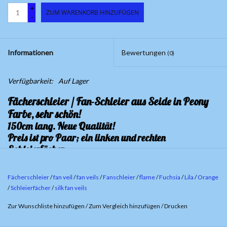
+
ZUM WARENKORB HINZUFÜGEN
-
Informationen
Bewertungen
(0)
Verfügbarkeit:
Auf Lager
Fächerschleier / Fan-Schleier aus Seide in Peony
Farbe, sehr schön!
150cm lang. Neue Qualität!
Preis ist pro Paar; ein linken und rechten
Schleierfächer.
Fächerschleier
/
fan veil
/
fan veils
/
Fanschleier
/
flame
/
Fuchsia
/
Lila
/
Orange
/
Schleierfächer
/
silk fan veils
Zur Wunschliste hinzufügen
/
Zum Vergleich hinzufügen
/
Drucken