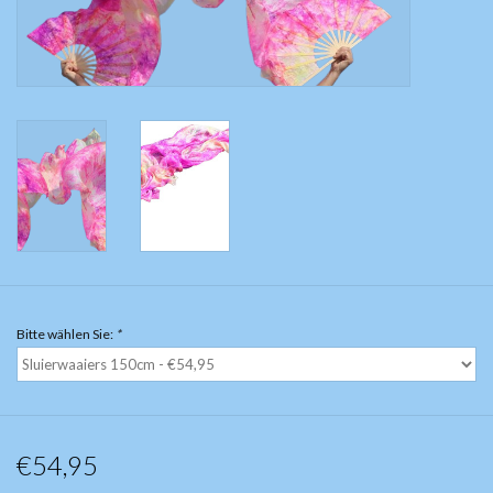
Bauchtanzkostüme
Zubehör
Tribal dance
Catsuits / Saidi & Hagalla
Kleider
Yoga Kleidung
Bitte wählen Sie:
*
Schmuck
Neu!
€54,95