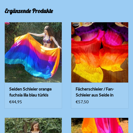
Ergänzende Produkte
Seiden Schleier orange
Fächerschleier / Fan-
fuchsia lila blau türkis
Schleier aus Seide in
schönen hellen Farben
€44,95
€57,50