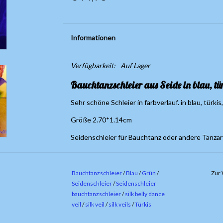
Informationen
Verfügbarkeit:
Auf Lager
Bauchtanzschleier aus Seide in blau, tür
Sehr schöne Schleier in farbverlauf. in blau, türk
Größe 2.70*1.14cm
Seidenschleier für Bauchtanz oder andere Tanzar
Bauchtanzschleier
/
Blau
/
Grün
/
Zur 
Seidenschleier
/
Seidenschleier
bauchtanzschleier
/
silk belly dance
veil
/
silk veil
/
silk veils
/
Türkis