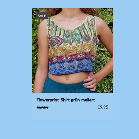
Ärmelloses Flowerprint-Shirt bauchfrei grün-
SALE
meliert, mit Batikmotiven
ZUM WARENKORB HINZUFÜGEN
Flowerprint-Shirt grün-meliert
€9,95
€17,50