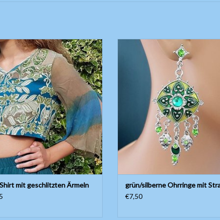
 Print-Shirt mit geschlitzten Ärmeln,
Stecker mit sternförmigem Anhäng
mig-ornamentaler Druck in Blau-
Glassteinen
Grüntönen
ZUM WARENKORB HINZUFÜG
UM WARENKORB HINZUFÜGEN
Shirt mit geschlitzten Ärmeln
grün/silberne Ohrringe mit Str
5
€7,50