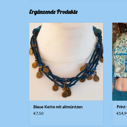
Ergänzende Produkte
Kette mit blauen Perlen und altmüntzen
Apartes
blu
ZUM WARENKORB HINZUFÜGEN
Z
Blaue Kette mit altmüntzen
Print-
€7,50
€14,9