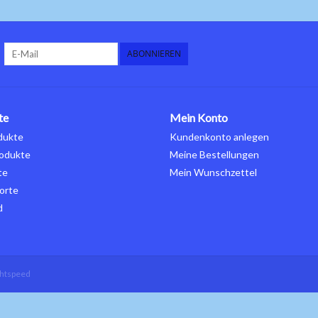
ABONNIEREN
te
Mein Konto
dukte
Kundenkonto anlegen
odukte
Meine Bestellungen
te
Mein Wunschzettel
orte
d
ghtspeed