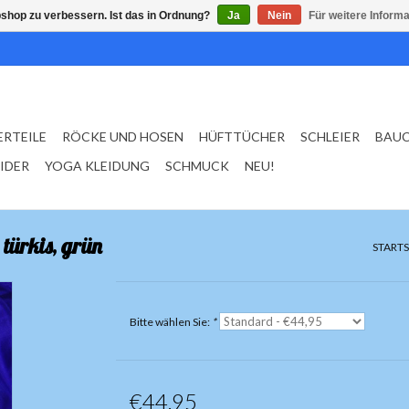
shop zu verbessern. Ist das in Ordnung?
Ja
Nein
Für weitere Inform
ERTEILE
RÖCKE UND HOSEN
HÜFTTÜCHER
SCHLEIER
BAU
EIDER
YOGA KLEIDUNG
SCHMUCK
NEU!
türkis, grün
STARTS
Bitte wählen Sie:
*
€44,95