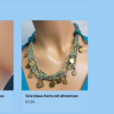
er und
Kette mit grün blaue Perlen und altmüntzen
ZUM WARENKORB HINZUFÜGEN
EN
ass
Grün blaue Kette mit altmüntzen
€7,50