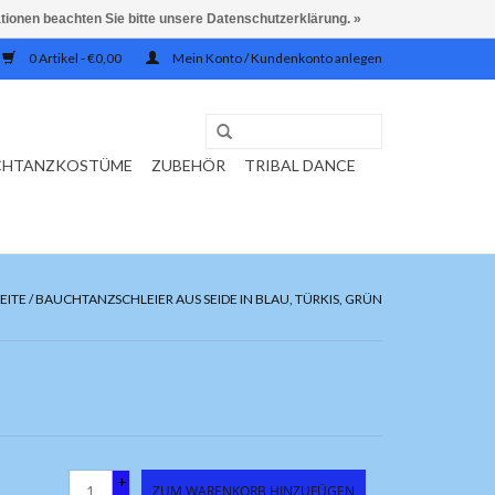
ationen beachten Sie bitte unsere Datenschutzerklärung. »
0 Artikel - €0,00
Mein Konto / Kundenkonto anlegen
CHTANZKOSTÜME
ZUBEHÖR
TRIBAL DANCE
EITE
/
BAUCHTANZSCHLEIER AUS SEIDE IN BLAU, TÜRKIS, GRÜN
+
ZUM WARENKORB HINZUFÜGEN