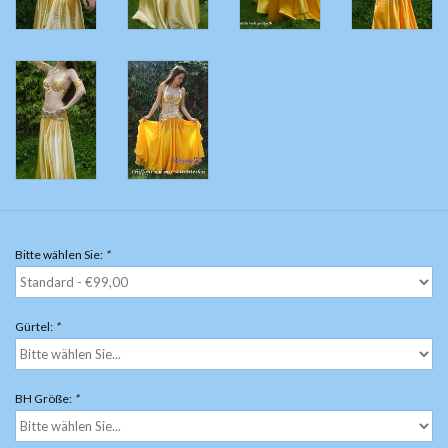
Bitte wählen Sie:
*
Gürtel:
*
BH Größe:
*