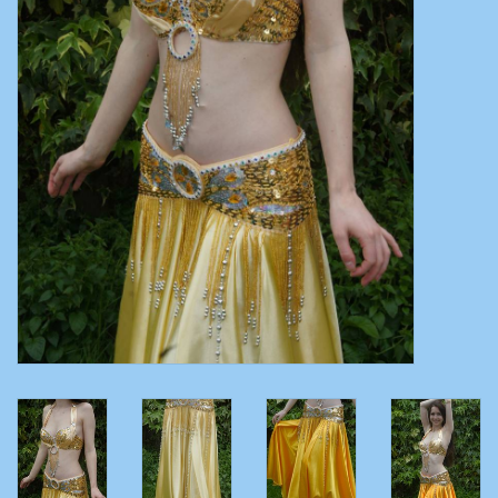
Bauchtanzkostüme
Zubehör
Tribal dance
Catsuits / Saidi & Hagalla
Kleider
Yoga Kleidung
Schmuck
Neu!