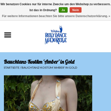
Wir benutzen Cookies nur für interne Zwecke um den Webshop zu verbessern.
Ist das in Ordnung?
Ja
Nein
EUR
/
GBP
/
USD
/
CHF
/
SEK
0 Artikel - €0,00
Für weitere Informationen beachten Sie bitte unsere Datenschutzerklärung. »
Startseite
Sale
Sets
Bauchtanz-Kostüm 'Amber' in Gold
Oberteile
STARTSEITE
/
BAUCHTANZ-KOSTÜM 'AMBER' IN GOLD
Röcke und Hosen
Hüfttücher
Schleier