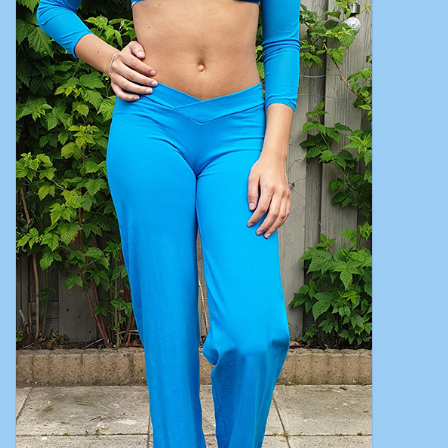
Bauchtanzkostüme
Zubehör
Tribal dance
Catsuits / Saidi & Hagalla
Kleider
Yoga Kleidung
Schmuck
Neu!