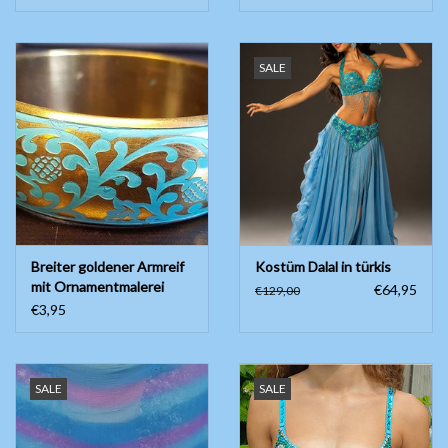
SALE
Breiter goldener Armreif
Kostüm Dalal in türkis
mit Ornamentmalerei
€64,95
€129,00
€3,95
SALE
SALE