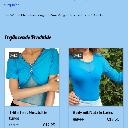
Material: 90% Baumwolle, 10% Elastan
turquoise
Zur Wunschliste hinzufügen
/
Zum Vergleich hinzufügen
/
Drucken
Ergänzende Produkte
SALE
SALE
T-Shirt mit Netztüll in
Body mit Netz in türkis
türkis
€17,50
€25,00
€12,95
€19,95