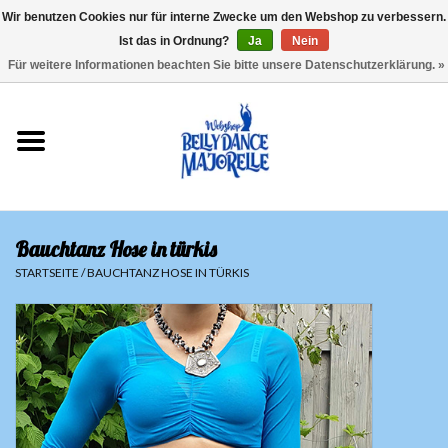
Wir benutzen Cookies nur für interne Zwecke um den Webshop zu verbessern.
Ist das in Ordnung?
Ja
Nein
EUR
/
GBP
/
USD
/
CHF
/
SEK
0 Artikel - €0,00
Für weitere Informationen beachten Sie bitte unsere Datenschutzerklärung. »
Startseite
Sale
Sets
Bauchtanz Hose in türkis
Oberteile
STARTSEITE
/
BAUCHTANZ HOSE IN TÜRKIS
Röcke und Hosen
Hüfttücher
Schleier