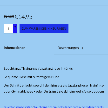
€14,95
€37,50
+
ZUM WARENKORB HINZUFÜGEN
-
Informationen
Bewertungen
(0)
Bauchtanz / Trainungs / Jazztanzhose in türkis
Bequeme Hose mit V-förmigem Bund
Der Schnitt erlaubt sowohl den Einsatz als Jazztanzhose, Trainings-
oder Gymnatikhose - oder Du trägst sie daheim weil sie so bequem
ist.
bauchtans hose spitze
/
bauchtanz hosen
/
belly dance pants
/
belly dance pants