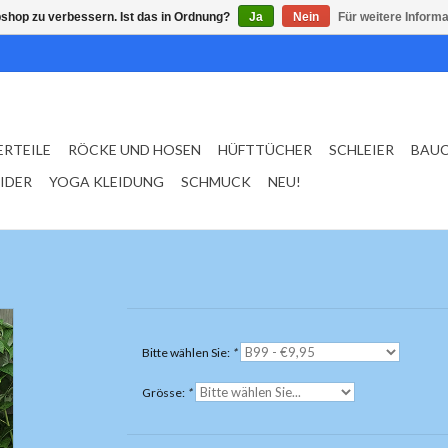
shop zu verbessern. Ist das in Ordnung?
Ja
Nein
Für weitere Inform
ERTEILE
RÖCKE UND HOSEN
HÜFTTÜCHER
SCHLEIER
BAU
EIDER
YOGA KLEIDUNG
SCHMUCK
NEU!
Bitte wählen Sie:
*
Grösse:
*