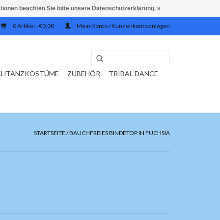
ationen beachten Sie bitte unsere Datenschutzerklärung. »
0 Artikel - €0,00
Mein Konto / Kundenkonto anlegen
CHTANZKOSTÜME
ZUBEHÖR
TRIBAL DANCE
STARTSEITE
/
BAUCHFREIES BINDETOP IN FUCHSIA