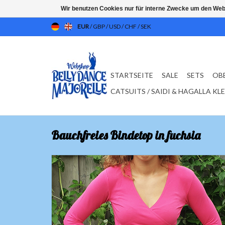
Wir benutzen Cookies nur für interne Zwecke um den Web
EUR
/
GBP
/
USD
/
CHF
/
SEK
STARTSEITE
SALE
SETS
OB
CATSUITS / SAIDI & HAGALLA KL
Bauchfreies Bindetop in fuchsia