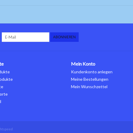
ABONNIEREN
te
Mein Konto
dukte
Kundenkonto anlegen
odukte
Meine Bestellungen
te
Mein Wunschzettel
orte
d
ghtspeed