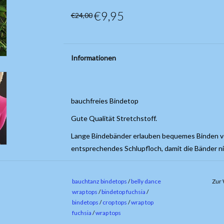
€9,95
€24,00
Informationen
bauchfreies Bindetop
Gute Qualität Stretchstoff.
Lange Bindebänder erlauben bequemes Binden vorn
entsprechendes Schlupfloch, damit die Bänder n
Material: 90% Baumwolle, 10% Elastan
bauchtanz bindetops
/
belly dance
Zur 
wrap tops
/
bindetop fuchsia
/
bindetops
/
crop tops
/
wrap top
fuchsia
/
wrap tops