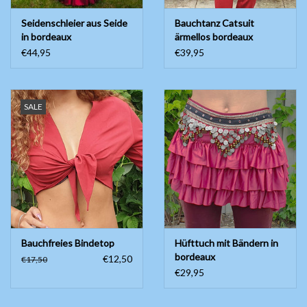
Seidenschleier aus Seide
Bauchtanz Catsuit
in bordeaux
ärmellos bordeaux
Powermesh
€44,95
€39,95
SALE
Bauchfreies Bindetop
Hüfttuch mit Bändern in
bordeaux
€12,50
€17,50
€29,95