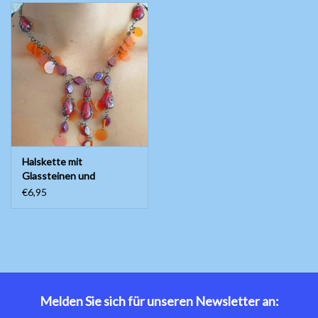
Halskette mit
Glassteinen und
Kunststoffpailletten
€6,95
Melden Sie sich für unseren Newsletter an: