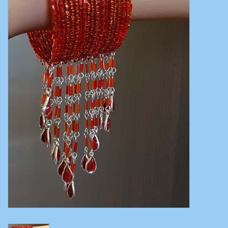
Bauchtanzkostüme
Zubehör
Tribal dance
Catsuits / Saidi & Hagalla
Kleider
Yoga Kleidung
Schmuck
Neu!