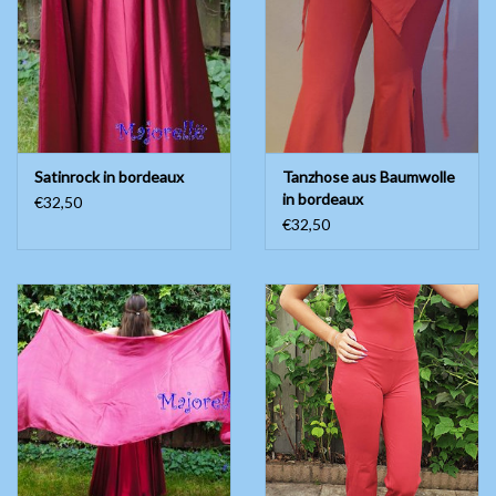
Satinrock in bordeaux
Tanzhose aus Baumwolle
in bordeaux
€32,50
€32,50