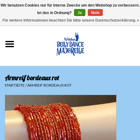
Wir benutzen Cookies nur für interne Zwecke um den Webshop zu verbessern.
Ist das in Ordnung?
Ja
Nein
EUR
/
GBP
/
USD
/
CHF
/
SEK
0 Artikel - €0,00
Für weitere Informationen beachten Sie bitte unsere Datenschutzerklärung. »
Startseite
Sale
Sets
Armreif bordeaux rot
Oberteile
STARTSEITE
/
ARMREIF BORDEAUX ROT
Röcke und Hosen
Hüfttücher
Schleier