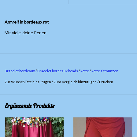
Armreif in bordeaux rot
Mit viele kleine Perlen
Bracelet bordeaux
/
Bracelet bordeaux beads
/
kette
/
kette altmünzen
Zur Wunschliste hinzufügen
/
Zum Vergleich hinzufügen
/
Drucken
Ergänzende Produkte