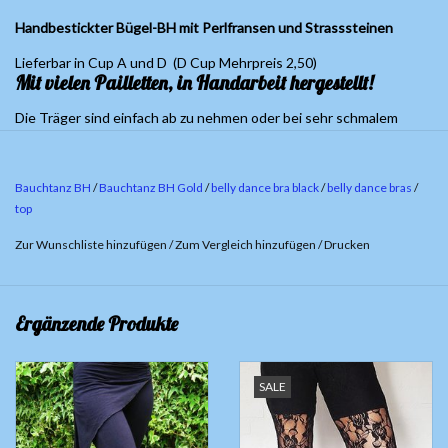
Handbestickter Bügel-BH mit Perlfransen und Strasssteinen
Lieferbar in Cup A und D (D Cup Mehrpreis 2,50)
Mit vielen Pailletten, in Handarbeit hergestellt!
Die Träger sind einfach ab zu nehmen oder bei sehr schmalem
Oberkörper auch im Rücken zu kreuzen und wieder ein zu haken
Bauchtanz BH
/
Bauchtanz BH Gold
/
belly dance bra black
/
belly dance bras
/
top
Zur Wunschliste hinzufügen
/
Zum Vergleich hinzufügen
/
Drucken
Ergänzende Produkte
SALE