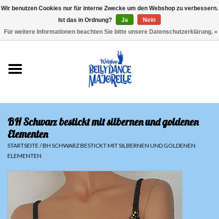
Wir benutzen Cookies nur für interne Zwecke um den Webshop zu verbessern.
Ist das in Ordnung?
Ja
Nein
EUR
/
GBP
/
USD
/
CHF
/
SEK
0 Artikel - €0,00
Für weitere Informationen beachten Sie bitte unsere Datenschutzerklärung. »
Startseite
Sale
Sets
BH Schwarz bestickt mit silbernen und goldenen
Oberteile
Elementen
STARTSEITE
/
BH SCHWARZ BESTICKT MIT SILBERNEN UND GOLDENEN
ELEMENTEN
Röcke und Hosen
Hüfttücher
Schleier