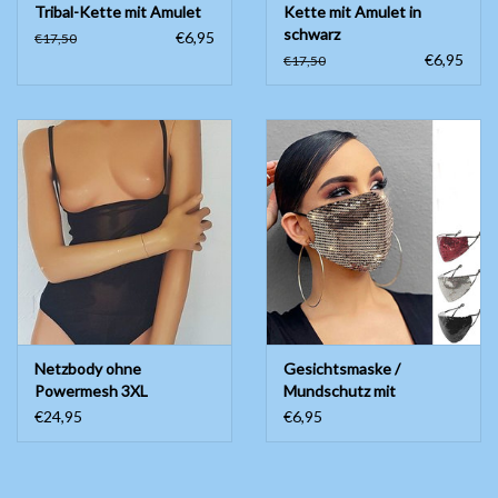
Tribal-Kette mit Amulet
Kette mit Amulet in
schwarz
€6,95
€17,50
€6,95
€17,50
Netzbody ohne
Gesichtsmaske /
Powermesh 3XL
Mundschutz mit
Pailletten
€24,95
€6,95