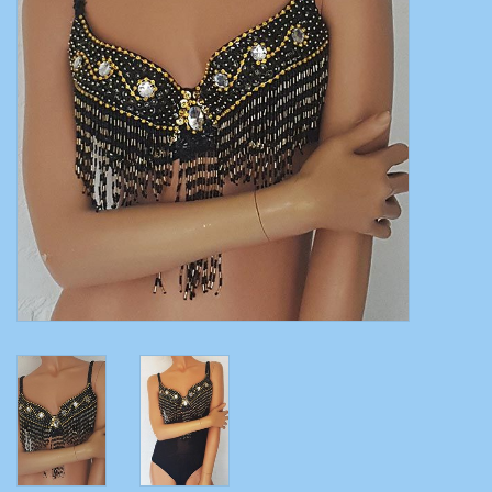
Bauchtanzkostüme
Zubehör
Tribal dance
Catsuits / Saidi & Hagalla
Kleider
Yoga Kleidung
Schmuck
Neu!